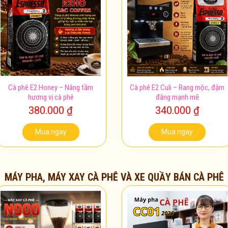
Cà phê E2 Honey – Nâng tầm
Cà phê E2 Culi – Rang mộc, đậm
hương vị cà phê
đắng mạnh mẽ
380.000
₫
340.000
₫
Mua ngay
Mua ngay
MÁY PHA, MÁY XAY CÀ PHÊ VÀ XE QUẦY BÁN CÀ PHÊ