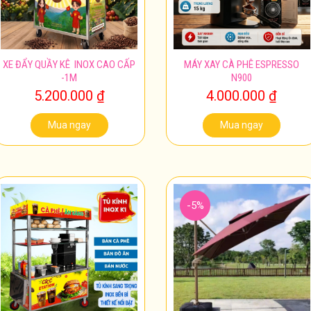
XE ĐẨY QUẦY KÊ INOX CAO CẤP
MÁY XAY CÀ PHÊ ESPRESSO
-1M
N900
5.200.000
₫
4.000.000
₫
Mua ngay
Mua ngay
-5%