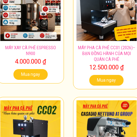
MÁY XAY CÀ PHÊ ESPRESSO
MÁY PHA CÀ PHÊ CC01 (2026)–
N900
BẠN ĐỒNG HÀNH CỦA MỌI
QUÁN CÀ PHÊ
4.000.000
₫
12.500.000
₫
Mua ngay
Mua ngay