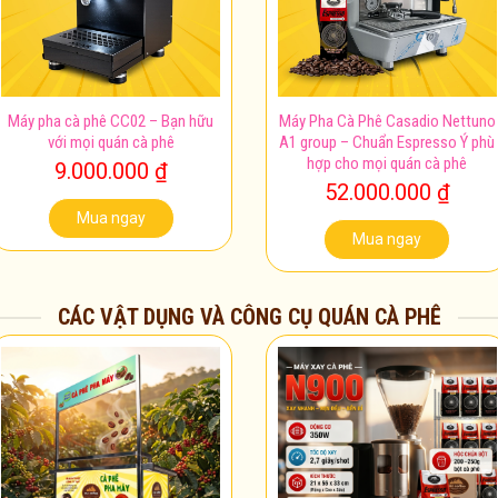
Máy pha cà phê CC02 – Bạn hữu
Máy Pha Cà Phê Casadio Nettuno
với mọi quán cà phê
A1 group – Chuẩn Espresso Ý phù
hợp cho mọi quán cà phê
9.000.000
₫
52.000.000
₫
Mua ngay
Mua ngay
CÁC VẬT DỤNG VÀ CÔNG CỤ QUÁN CÀ PHÊ