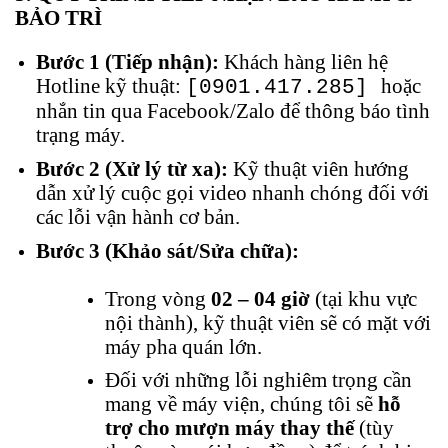
BẢO TRÌ
Bước 1 (Tiếp nhận):
Khách hàng liên hệ
Hotline kỹ thuật:
hoặc
[0901.417.285]
nhắn tin qua Facebook/Zalo để thông báo tình
trạng máy.
Bước 2 (Xử lý từ xa):
Kỹ thuật viên hướng
dẫn xử lý cuộc gọi video nhanh chóng đối với
các lỗi vận hành cơ bản.
Bước 3 (Khảo sát/Sửa chữa):
Trong vòng
02 – 04 giờ
(tại khu vực
nội thành), kỹ thuật viên sẽ có mặt với
máy pha quán lớn.
Đối với những lỗi nghiêm trọng cần
mang về máy viện, chúng tôi sẽ
hỗ
trợ cho mượn máy thay thế
(tùy