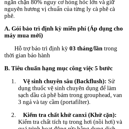
ngăn chặn 80% nguy cơ hỏng hóc lớn và giữ
nguyên hương vị chuẩn của từng ly cà phê cà
phê.
A. Gói bảo trì định kỳ miễn phí (Áp dụng cho
máy mua mới)
Hỗ trợ bảo trì định kỳ
03 tháng/lần
trong
thời gian bảo hành
B. Tiêu chuẩn hạng mục công việc 5 bước
1.
Vệ sinh chuyên sâu (Backflush):
Sử
dụng thuốc vệ sinh chuyên dụng để làm
sạch dầu cà phê bám trong grouphead, van
3 ngả và tay cầm (portafilter).
2.
Kiểm tra chất khử canxi (Khử cặn):
Kiểm tra chất tích tụ trong hơi (nồi hơi) và
quá trình hoạt động rửa bằng dung dịch