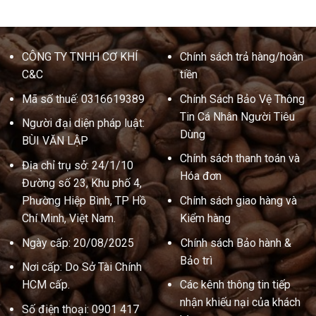
CÔNG TY TNHH CƠ KHÍ
Chính sách trả hàng/hoàn
C&C
tiền
Mã số thuế: 0316619389
Chính Sách Bảo Vệ Thông
Tin Cá Nhân Người Tiêu
Người đại diện pháp luật:
Dùng
BÙI VĂN LẬP
Chính sách thanh toán và
Địa chỉ trụ sở: 24/1/10
Hóa đơn
Đường số 23, Khu phố 4,
Phường Hiệp Bình, TP Hồ
Chính sách giao hàng và
Chí Minh, Việt Nam.
Kiểm hàng
Ngày cấp: 20/08/2025
Chính sách Bảo hành &
Bảo trì
Nơi cấp: Do Sở Tài Chính
HCM cấp.
Các kênh thông tin tiếp
nhận khiếu nại của khách
Số điện thoại: 0901 417