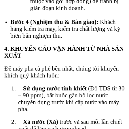
thuộc vào gói hợp đồng) để tránh bị
gián đoạn kinh doanh.
Bước 4 (Nghiệm thu & Bàn giao):
Khách
hàng kiểm tra máy, kiểm tra chất lượng và ký
biên bản nghiệm thu.
4. KHUYẾN CÁO VẬN HÀNH TỪ NHÀ SẢN
XUẤT
Để máy pha cà phê bền nhất, chúng tôi khuyến
khích quý khách luôn:
1.
Sử dụng nước tinh khiết
(Độ TDS từ 30
– 90 ppm), bắt buộc gắn bộ lọc nước
chuyên dụng trước khi cấp nước vào máy
pha.
2.
Xả nước (Xả)
trước và sau mỗi lần chiết
xuất để làm sạch grouphead.