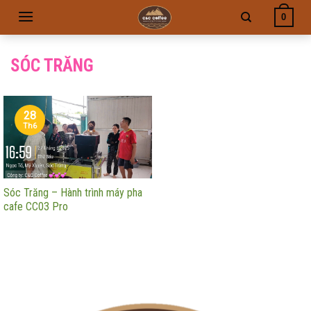
Skip
0
to
content
SÓC TRĂNG
28
Th6
Sóc Trăng – Hành trình máy pha
cafe CC03 Pro