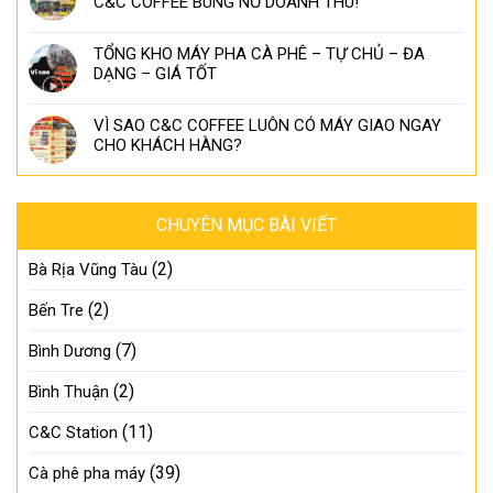
C&C COFFEE BÙNG NỔ DOANH THU!
TỔNG KHO MÁY PHA CÀ PHÊ – TỰ CHỦ – ĐA
DẠNG – GIÁ TỐT
VÌ SAO C&C COFFEE LUÔN CÓ MÁY GIAO NGAY
CHO KHÁCH HÀNG?
CHUYÊN MỤC BÀI VIẾT
(2)
Bà Rịa Vũng Tàu
(2)
Bến Tre
(7)
Bình Dương
(2)
Bình Thuận
(11)
C&C Station
(39)
Cà phê pha máy