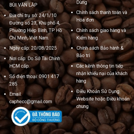
Dùng
BÙI VĂN LẬP
Chính sách thanh toán và
Địa chỉ trụ sở: 24/1/10
Hóa đơn
Đường số 23, Khu phố 4,
Phường Hiệp Bình, TP Hồ
Chính sách giao hàng và
Chí Minh, Việt Nam.
Kiểm hàng
Ngày cấp: 20/08/2025
Chính sách Bảo hành &
Bảo trì
Nơi cấp: Do Sở Tài Chính
HCM cấp.
Các kênh thông tin tiếp
nhận khiếu nại của khách
Số điện thoại: 0901 417
hàng
285
Điều Khoản Sử Dụng
Email:
Website hoặc Điều khoản
caphecc@gmail.com
chung