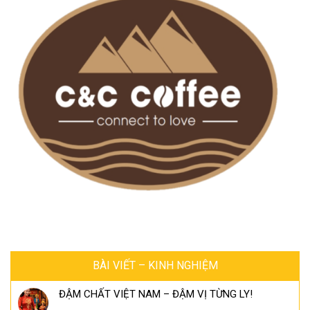
BÀI VIẾT – KINH NGHIỆM
ĐẬM CHẤT VIỆT NAM – ĐẬM VỊ TỪNG LY!