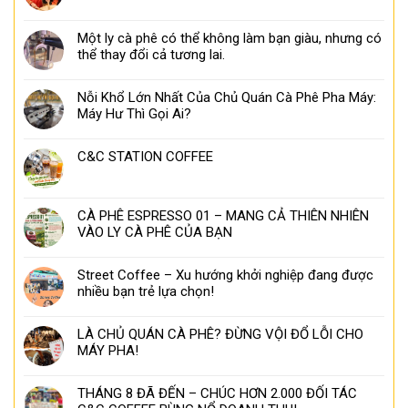
Một ly cà phê có thể không làm bạn giàu, nhưng có
thể thay đổi cả tương lai.
Nỗi Khổ Lớn Nhất Của Chủ Quán Cà Phê Pha Máy:
Máy Hư Thì Gọi Ai?
C&C STATION COFFEE
CÀ PHÊ ESPRESSO 01 – MANG CẢ THIÊN NHIÊN
VÀO LY CÀ PHÊ CỦA BẠN
Street Coffee – Xu hướng khởi nghiệp đang được
nhiều bạn trẻ lựa chọn!
LÀ CHỦ QUÁN CÀ PHÊ? ĐỪNG VỘI ĐỔ LỖI CHO
MÁY PHA!
THÁNG 8 ĐÃ ĐẾN – CHÚC HƠN 2.000 ĐỐI TÁC