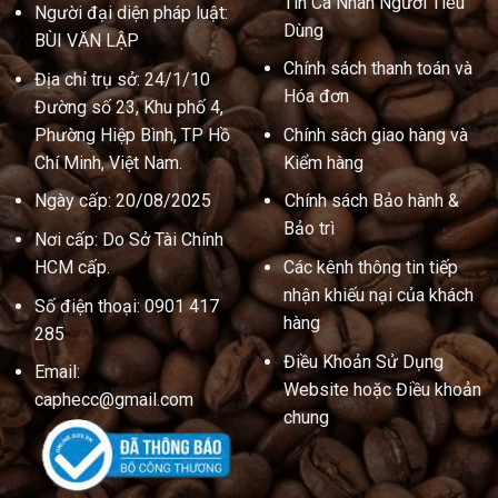
Tin Cá Nhân Người Tiêu
Người đại diện pháp luật:
Dùng
BÙI VĂN LẬP
Chính sách thanh toán và
Địa chỉ trụ sở: 24/1/10
Hóa đơn
Đường số 23, Khu phố 4,
Phường Hiệp Bình, TP Hồ
Chính sách giao hàng và
Chí Minh, Việt Nam.
Kiểm hàng
Ngày cấp: 20/08/2025
Chính sách Bảo hành &
Bảo trì
Nơi cấp: Do Sở Tài Chính
HCM cấp.
Các kênh thông tin tiếp
nhận khiếu nại của khách
Số điện thoại: 0901 417
hàng
285
Điều Khoản Sử Dụng
Email:
Website hoặc Điều khoản
caphecc@gmail.com
chung