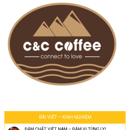
BÀI VIẾT – KINH NGHIỆM
ĐẬM CHẤT VIỆT NAM – ĐẬM VỊ TỪNG LY!