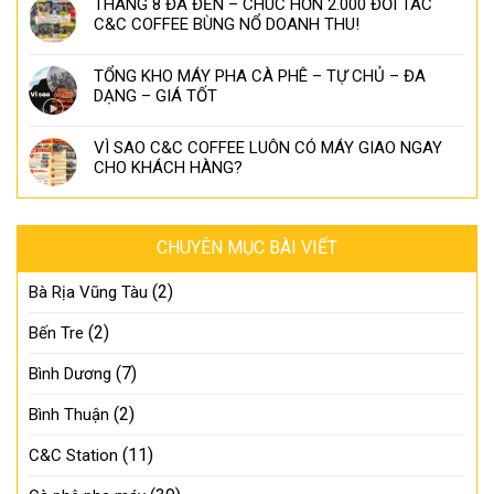
THÁNG 8 ĐÃ ĐẾN – CHÚC HƠN 2.000 ĐỐI TÁC
C&C COFFEE BÙNG NỔ DOANH THU!
TỔNG KHO MÁY PHA CÀ PHÊ – TỰ CHỦ – ĐA
DẠNG – GIÁ TỐT
VÌ SAO C&C COFFEE LUÔN CÓ MÁY GIAO NGAY
CHO KHÁCH HÀNG?
CHUYÊN MỤC BÀI VIẾT
(2)
Bà Rịa Vũng Tàu
(2)
Bến Tre
(7)
Bình Dương
(2)
Bình Thuận
(11)
C&C Station