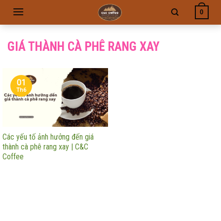
Skip
0
to
content
GIÁ THÀNH CÀ PHÊ RANG XAY
01
Th6
Các yếu tố ảnh hưởng đến giá
thành cà phê rang xay | C&C
Coffee