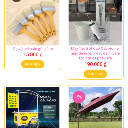
Máy Tạo Bọt Cao Cấp Home,
Cọ vệ sinh cán gỗ giá rẻ
máy đánh bọt, Máy đánh cafe
15.000
₫
tạo bọt cà phê cafe
190.000
₫
Mua ngay
Mua ngay
-5%