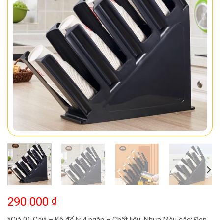
290.000
₫
*Giá 01 Cái* – Kệ để ly 4 ngăn – Chất liệu: Nhựa Màu sắc: Đen,