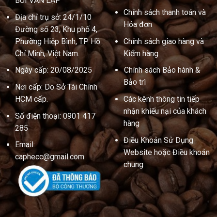
BÙI VĂN LẬP
Chính sách thanh toán và
Địa chỉ trụ sở: 24/1/10
Hóa đơn
Đường số 23, Khu phố 4,
Phường Hiệp Bình, TP Hồ
Chính sách giao hàng và
Chí Minh, Việt Nam.
Kiểm hàng
Ngày cấp: 20/08/2025
Chính sách Bảo hành &
Bảo trì
Nơi cấp: Do Sở Tài Chính
HCM cấp.
Các kênh thông tin tiếp
nhận khiếu nại của khách
Số điện thoại: 0901 417
hàng
285
Điều Khoản Sử Dụng
Email:
Website hoặc Điều khoản
caphecc@gmail.com
chung