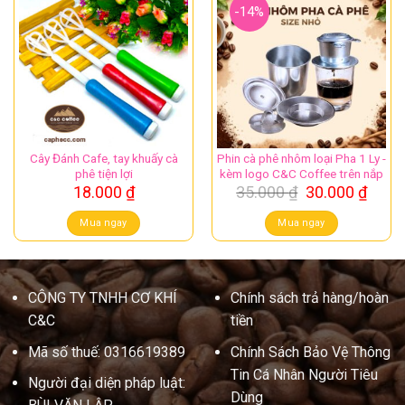
-14%
Cây Đánh Cafe, tay khuấy cà
Phin cà phê nhôm loại Pha 1 Ly -
phê tiện lợi
kèm logo C&C Coffee trên nắp
Giá
Giá
18.000
₫
35.000
₫
30.000
₫
gốc
hiện
là:
tại
Mua ngay
Mua ngay
35.000 ₫.
là:
30.00
CÔNG TY TNHH CƠ KHÍ
Chính sách trả hàng/hoàn
C&C
tiền
Mã số thuế: 0316619389
Chính Sách Bảo Vệ Thông
Tin Cá Nhân Người Tiêu
Người đại diện pháp luật:
Dùng