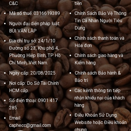
C&C
tiền
Mã số thuế: 0316619389
Chính Sách Bảo Vệ Thông
Tin Cá Nhân Người Tiêu
Người đại diện pháp luật:
Dùng
BÙI VĂN LẬP
Chính sách thanh toán và
Địa chỉ trụ sở: 24/1/10
Hóa đơn
Đường số 23, Khu phố 4,
Phường Hiệp Bình, TP Hồ
Chính sách giao hàng và
Chí Minh, Việt Nam.
Kiểm hàng
Ngày cấp: 20/08/2025
Chính sách Bảo hành &
Bảo trì
Nơi cấp: Do Sở Tài Chính
HCM cấp.
Các kênh thông tin tiếp
nhận khiếu nại của khách
Số điện thoại: 0901 417
hàng
285
Điều Khoản Sử Dụng
Email:
Website hoặc Điều khoản
caphecc@gmail.com
chung