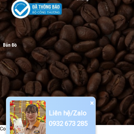
Bản Đồ
×
Liên hệ/Zalo
0932 673 285
Code -->