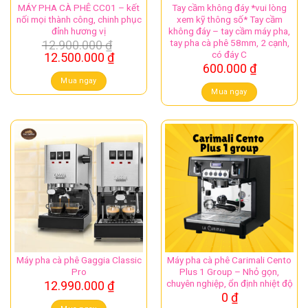
MÁY PHA CÀ PHÊ CC01 – kết
Tay cầm không đáy *vui lòng
nối mọi thành công, chinh phục
xem kỹ thông số* Tay cầm
đỉnh hương vị
không đáy – tay cầm máy pha,
tay pha cà phê 58mm, 2 cạnh,
12.900.000
₫
có đáy C
Giá
Giá
12.500.000
₫
600.000
₫
gốc
hiện
là:
tại
Mua ngay
12.900.000 ₫.
là:
Mua ngay
12.500.000 ₫.
Máy pha cà phê Gaggia Classic
Máy pha cà phê Carimali Cento
Pro
Plus 1 Group – Nhỏ gọn,
chuyên nghiệp, ổn định nhiệt độ
12.990.000
₫
0
₫