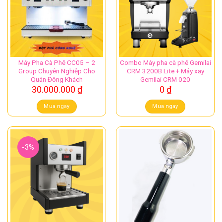
Máy Pha Cà Phê CC05 – 2
Combo Máy pha cà phê Gemilai
Group Chuyên Nghiệp Cho
CRM 3200B Lite + Máy xay
Quán Đông Khách
Gemilai CRM 020
30.000.000
₫
0
₫
Mua ngay
Mua ngay
-3%