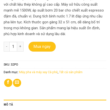
với chất liệu thép không gỉ cao cấp. Máy sở hữu công suất
mạnh mẽ 1500W, áp suất bơm 20 bar cho chiết xuất espresso
đậm đà, chuẩn vị. Dung tích bình nước 1.7 lít đáp ứng nhu cầu
pha liên tục. Kích thước gọn gàng 32 x 51 cm, dễ dàng bố trí
trong mọi không gian. Sản phẩm mang lại hiệu suất ổn định,
phù hợp kinh doanh và sử dụng lâu dài.
Máy pha cà phê Gemilai CRM 3200B Pro 2025 số lượng
Mua ngay
SKU:
32PO
Danh mục:
Máy pha và máy xay Cà phê
,
Tất cả sản phẩm
MÔ TẢ