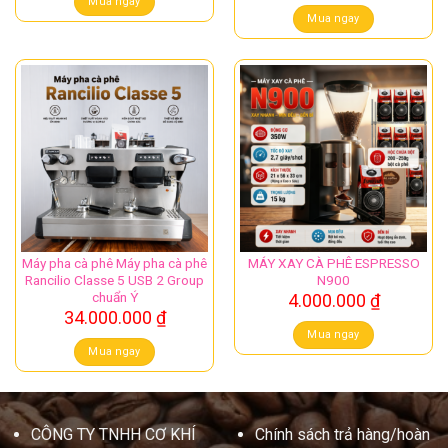
Mua ngay
Mua ngay
Máy pha cà phê Máy pha cà phê
MÁY XAY CÀ PHÊ ESPRESSO
Rancilio Classe 5 USB 2 Group
N900
chuẩn Ý
4.000.000
₫
34.000.000
₫
Mua ngay
Mua ngay
CÔNG TY TNHH CƠ KHÍ
Chính sách trả hàng/hoàn