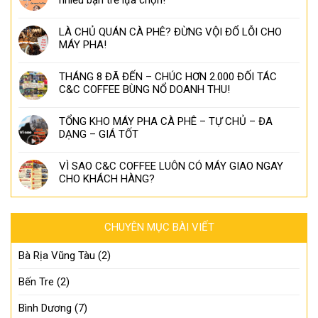
LÀ CHỦ QUÁN CÀ PHÊ? ĐỪNG VỘI ĐỔ LỖI CHO
MÁY PHA!
THÁNG 8 ĐÃ ĐẾN – CHÚC HƠN 2.000 ĐỐI TÁC
C&C COFFEE BÙNG NỔ DOANH THU!
TỔNG KHO MÁY PHA CÀ PHÊ – TỰ CHỦ – ĐA
DẠNG – GIÁ TỐT
VÌ SAO C&C COFFEE LUÔN CÓ MÁY GIAO NGAY
CHO KHÁCH HÀNG?
CHUYÊN MỤC BÀI VIẾT
Bà Rịa Vũng Tàu
(2)
Bến Tre
(2)
Bình Dương
(7)