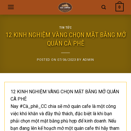
Skip
0
to
content
TIN TỨC
12 KINH NGHIỆM VÀNG CHỌN MẶT BẰNG MỞ
QUÁN CÀ PHÊ
POSTED ON
07/06/2023
BY
ADMIN
12 KINH NGHIỆM VÀNG CHỌN MẶT BẰNG MỞ QUÁN
CÀ PHÊ
Nay #Cà_phê_CC chia sẽ mở quán cafe là một công
việc khó khăn và đầy thử thách, đặc biệt là khi bạn
phải chọn một mặt bằng phù hợp để kinh doanh. Nếu
bạn đang lên kế hoạch mở một quán cafe thì hãy tham