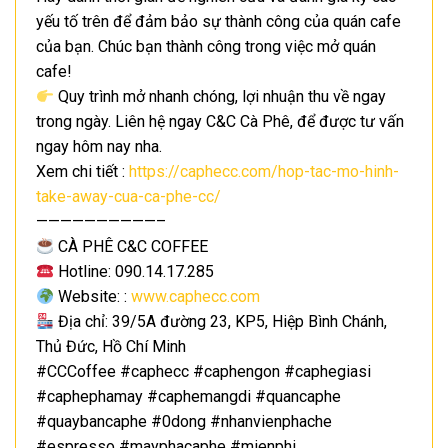
yếu tố trên để đảm bảo sự thành công của quán cafe
của bạn. Chúc bạn thành công trong việc mở quán
cafe!
Quy trình mở nhanh chóng, lợi nhuận thu về ngay
trong ngày. Liên hệ ngay C&C Cà Phê, để được tư vấn
ngay hôm nay nha.
Xem chi tiết :
https://caphecc.com/hop-tac-mo-hinh-
take-away-cua-ca-phe-cc/
——————————–
CÀ PHÊ C&C COFFEE
Hotline: 090.14.17.285
Website: :
www.caphecc.com
Địa chỉ: 39/5A đường 23, KP5, Hiệp Bình Chánh,
Thủ Đức, Hồ Chí Minh
#CCCoffee #caphecc #caphengon #caphegiasi
#caphephamay #caphemangdi #quancaphe
#quaybancaphe #0dong #nhanvienphache
#espresso #mayphacaphe #mienphi