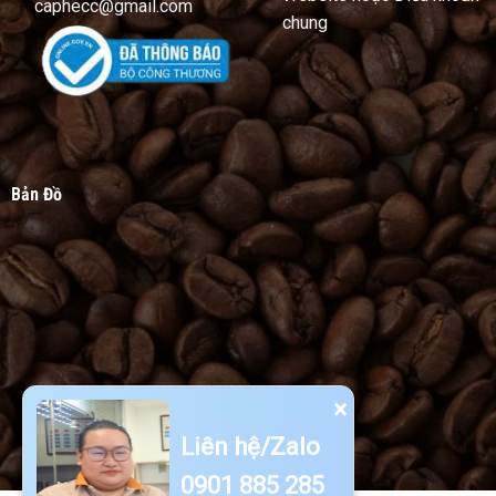
caphecc@gmail.com
chung
Bản Đồ
×
Liên hệ/Zalo
0901 885 285