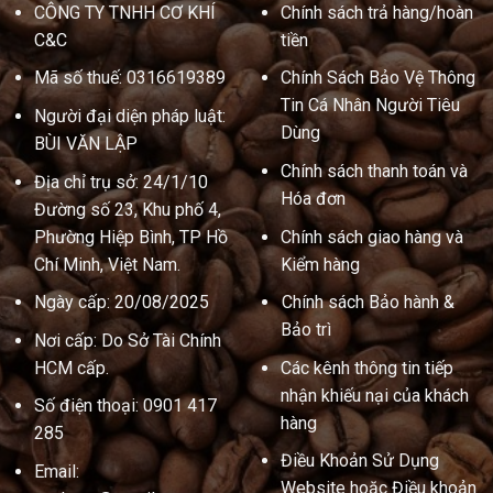
CÔNG TY TNHH CƠ KHÍ
Chính sách trả hàng/hoàn
C&C
tiền
Mã số thuế: 0316619389
Chính Sách Bảo Vệ Thông
Tin Cá Nhân Người Tiêu
Người đại diện pháp luật:
Dùng
BÙI VĂN LẬP
Chính sách thanh toán và
Địa chỉ trụ sở: 24/1/10
Hóa đơn
Đường số 23, Khu phố 4,
Phường Hiệp Bình, TP Hồ
Chính sách giao hàng và
Chí Minh, Việt Nam.
Kiểm hàng
Ngày cấp: 20/08/2025
Chính sách Bảo hành &
Bảo trì
Nơi cấp: Do Sở Tài Chính
HCM cấp.
Các kênh thông tin tiếp
nhận khiếu nại của khách
Số điện thoại: 0901 417
hàng
285
Điều Khoản Sử Dụng
Email:
Website hoặc Điều khoản