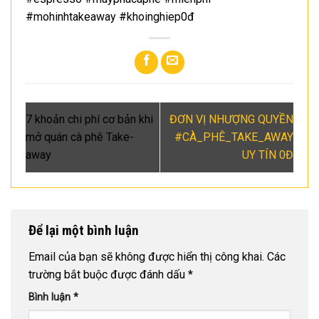
#mohinhtakeaway #khoinghiep0đ
7 khoản chi phí cơ bản khi
ĐƠN VỊ NHƯỢNG QUYỀN
mở quán cà phê Take-
#CÀ_PHÊ_TAKE_AWAY
away
UY TÍN 0Đ
Để lại một bình luận
Email của bạn sẽ không được hiển thị công khai.
Các
trường bắt buộc được đánh dấu
*
Bình luận
*