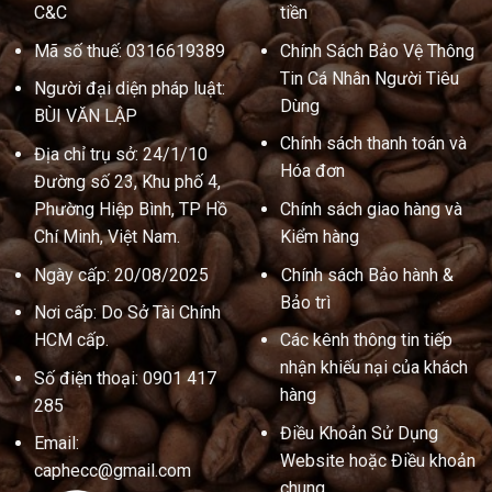
C&C
tiền
Mã số thuế: 0316619389
Chính Sách Bảo Vệ Thông
Tin Cá Nhân Người Tiêu
Người đại diện pháp luật:
Dùng
BÙI VĂN LẬP
Chính sách thanh toán và
Địa chỉ trụ sở: 24/1/10
Hóa đơn
Đường số 23, Khu phố 4,
Phường Hiệp Bình, TP Hồ
Chính sách giao hàng và
Chí Minh, Việt Nam.
Kiểm hàng
Ngày cấp: 20/08/2025
Chính sách Bảo hành &
Bảo trì
Nơi cấp: Do Sở Tài Chính
HCM cấp.
Các kênh thông tin tiếp
nhận khiếu nại của khách
Số điện thoại: 0901 417
hàng
285
Điều Khoản Sử Dụng
Email:
Website hoặc Điều khoản
caphecc@gmail.com
chung