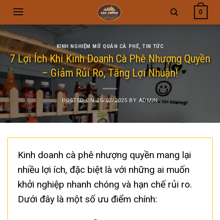
Skip
0
to
content
KINH NGHIỆM MỞ QUÁN CÀ PHÊ
,
TIN TỨC
7 Lợi Ích Khi Kinh Doanh Cà Phê Nhượng Quyền
– Giảm Rủi Ro, Tăng Lợi Nhuận!
POSTED ON
25/02/2025
BY
ADMIN
Kinh doanh cà phê nhượng quyền mang lại
nhiều lợi ích, đặc biệt là với những ai muốn
khởi nghiệp nhanh chóng và hạn chế rủi ro.
Dưới đây là một số ưu điểm chính: