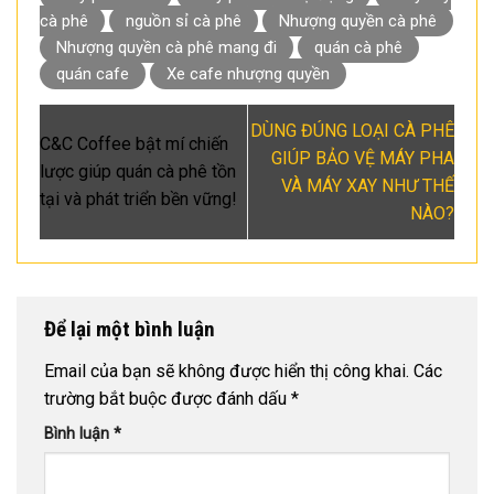
cà phê
nguồn sỉ cà phê
Nhượng quyền cà phê
Nhượng quyền cà phê mang đi
quán cà phê
quán cafe
Xe cafe nhượng quyền
DÙNG ĐÚNG LOẠI CÀ PHÊ
C&C Coffee bật mí chiến
GIÚP BẢO VỆ MÁY PHA
lược giúp quán cà phê tồn
VÀ MÁY XAY NHƯ THẾ
tại và phát triển bền vững!
NÀO?
Để lại một bình luận
Email của bạn sẽ không được hiển thị công khai.
Các
trường bắt buộc được đánh dấu
*
Bình luận
*