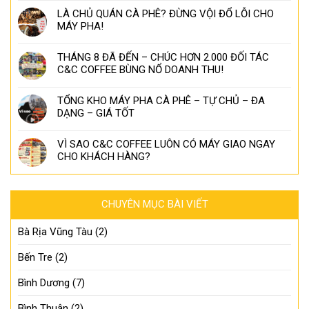
LÀ CHỦ QUÁN CÀ PHÊ? ĐỪNG VỘI ĐỔ LỖI CHO
MÁY PHA!
THÁNG 8 ĐÃ ĐẾN – CHÚC HƠN 2.000 ĐỐI TÁC
C&C COFFEE BÙNG NỔ DOANH THU!
TỔNG KHO MÁY PHA CÀ PHÊ – TỰ CHỦ – ĐA
DẠNG – GIÁ TỐT
VÌ SAO C&C COFFEE LUÔN CÓ MÁY GIAO NGAY
CHO KHÁCH HÀNG?
CHUYÊN MỤC BÀI VIẾT
Bà Rịa Vũng Tàu
(2)
Bến Tre
(2)
Bình Dương
(7)
Bình Thuận
(2)