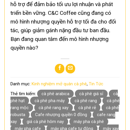
hỗ trợ để đảm bảo tối ưu lợi nhuận và phát
triển bền vững. C&C Coffee cũng đang có
mô hình nhượng quyền hỗ trợ tối đa cho đối
tác, giúp giảm gánh nặng đầu tư ban đầu.
Bạn đang quan tâm đến mô hình nhượng
quyền nào?
Danh mục:
Kinh nghiệm mở quán cà phê
,
Tin Tức
Thẻ tìm kiếm:
cà phê arabica
cà phê giá sỉ
cà
phê hạt
cà phê pha máy
cà phê rang
cà phê
rang mộc
cà phê rang xay
cà phê rẻ
cà phê
robusta
Cafe nhượng quyền 0 đồng
cafe rang
xay
giá cà phê hôm nay
máy pha cà phê
máy pha cafe
máy pha cafe tự động
máy xay