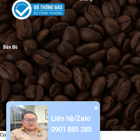
Bản Đồ
×
Liên hệ/Zalo
0901 885 285
Code -->