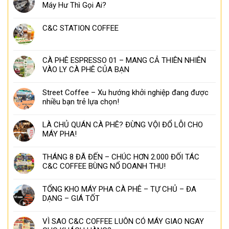
Máy Hư Thì Gọi Ai?
C&C STATION COFFEE
CÀ PHÊ ESPRESSO 01 – MANG CẢ THIÊN NHIÊN
VÀO LY CÀ PHÊ CỦA BẠN
Street Coffee – Xu hướng khởi nghiệp đang được
nhiều bạn trẻ lựa chọn!
LÀ CHỦ QUÁN CÀ PHÊ? ĐỪNG VỘI ĐỔ LỖI CHO
MÁY PHA!
THÁNG 8 ĐÃ ĐẾN – CHÚC HƠN 2.000 ĐỐI TÁC
C&C COFFEE BÙNG NỔ DOANH THU!
TỔNG KHO MÁY PHA CÀ PHÊ – TỰ CHỦ – ĐA
DẠNG – GIÁ TỐT
VÌ SAO C&C COFFEE LUÔN CÓ MÁY GIAO NGAY