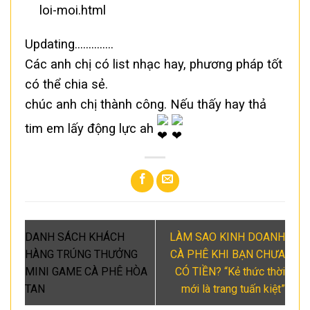
loi-moi.html
Updating…………..
Các anh chị có list nhạc hay, phương pháp tốt
có thể chia sẻ.
chúc anh chị thành công.
Nếu thấy hay thả
tim em lấy động lực ah
DANH SÁCH KHÁCH
LÀM SAO KINH DOANH
HÀNG TRÚNG THƯỞNG
CÀ PHÊ KHI BẠN CHƯA
MINI GAME CÀ PHÊ HÒA
CÓ TIỀN? “Kẻ thức thời
TAN
mới là trang tuấn kiệt”