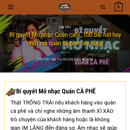
Skip
0
to
content
TIN TỨC
Bí quyết Mở nhạc Quán cafe, 100 bài hát hay
nhất mà quán cà phê hay dùng
POSTED ON
11/10/2023
BY
ADMIN
Bí quyết Mở nhạc Quán CÀ PHÊ
Thật TRỐNG TRẢI nếu khách hàng vào quán
cà phê và chỉ nghe những âm thanh XÌ XÀO
trò chuyện của khách hàng hoặc là không
gian IM LẶNG đến đáng sợ. Âm nhạc sẽ giúp