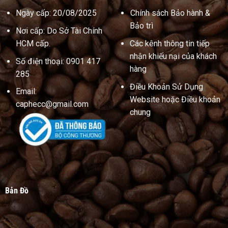
Ngày cấp: 20/08/2025
Chính sách Bảo hành &
Bảo trì
Nơi cấp: Do Sở Tài Chính
HCM cấp.
Các kênh thông tin tiếp
nhận khiếu nại của khách
Số điện thoại: 0901 417
hàng
285
Điều Khoản Sử Dụng
Email:
Website hoặc Điều khoản
caphecc@gmail.com
chung
Bản Đồ