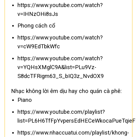
https://www.youtube.com/watch?
v=IHNzOHi8sJs
Phong cách cổ
https://www.youtube.com/watch?
v=cW9EdTbkWfc
https://www.youtube.com/watch?
v=YQHsXMglC9A&list=PLu9Vz-
S8dcTFRigm63_S_bIQ3z_NvdOX9
Nhạc không lời êm dịu hay cho quán cà phê:
Piano
https://www.youtube.com/playlist?
list=PL6H6TfFpYvpersEdHECeWkocaPueTqieF
https://www.nhaccuatui.com/playlist/khong-