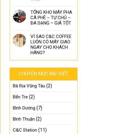
TỔNG KHO MÁY PHA
CÀ PHÊ – TỰ CHỦ –
ĐA DẠNG – GIÁ TỐT
VÌ SAO C&C COFFEE
LUÔN CÓ MÁY GIAO
NGAY CHO KHÁCH
HÀNG?
CHUYÊN MỤC BÀI VIẾT
(2)
Bà Rịa Vũng Tàu
(2)
Bến Tre
(7)
Bình Dương
(2)
Bình Thuận
(11)
C&C Station