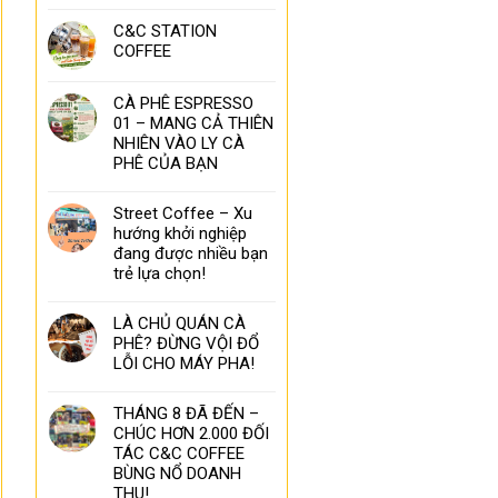
C&C STATION
COFFEE
CÀ PHÊ ESPRESSO
01 – MANG CẢ THIÊN
NHIÊN VÀO LY CÀ
PHÊ CỦA BẠN
Street Coffee – Xu
hướng khởi nghiệp
đang được nhiều bạn
trẻ lựa chọn!
LÀ CHỦ QUÁN CÀ
PHÊ? ĐỪNG VỘI ĐỔ
LỖI CHO MÁY PHA!
THÁNG 8 ĐÃ ĐẾN –
CHÚC HƠN 2.000 ĐỐI
TÁC C&C COFFEE
BÙNG NỔ DOANH
THU!