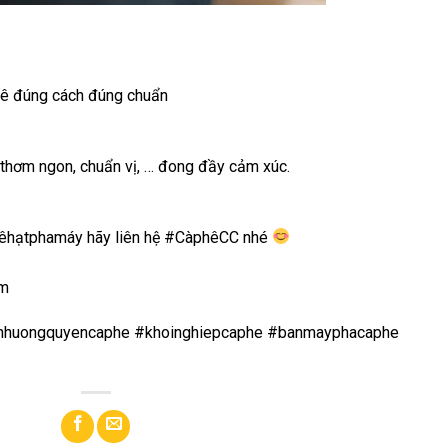
ê đúng cách đúng chuẩn
 thơm ngon, chuẩn vị, … đong đầy cảm xúc.
êhạtphamáy hãy liên hệ #CàphêCC nhé
om
huongquyencaphe #khoinghiepcaphe #banmayphacaphe