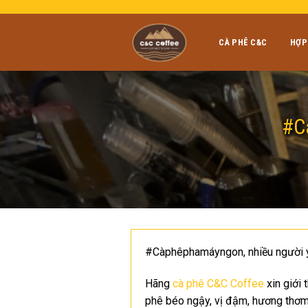
Skip
to
content
CÀ PHÊ C&C
HỢP
#C
#Càphêphamáyngon, nhiều người y
Hãng
cà phê C&C Coffee
xin giới 
phê béo ngậy, vị đậm, hương thơm