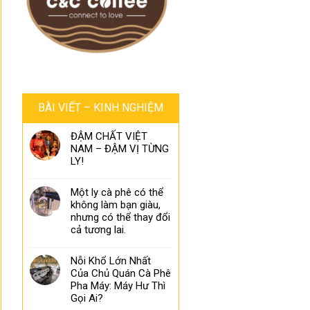
BÀI VIẾT – KINH NGHIỆM
ĐẬM CHẤT VIỆT
NAM – ĐẬM VỊ TỪNG
LY!
Một ly cà phê có thể
không làm bạn giàu,
nhưng có thể thay đổi
cả tương lai.
Nỗi Khổ Lớn Nhất
Của Chủ Quán Cà Phê
Pha Máy: Máy Hư Thì
Gọi Ai?