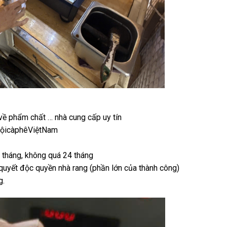
 về phẩm chất … nhà cung cấp uy tín
hộicàphêViệtNam
3 tháng, không quá 24 tháng
 quyết độc quyền nhà rang (phần lớn của thành công)
g.