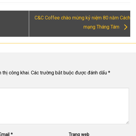
C&C Coffee chào mừng kỷ niệm 80 năm Cách
mạng Tháng Tám
thị công khai.
Các trường bắt buộc được đánh dấu
*
Email
*
Trang web