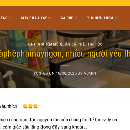
 TÁC
MÁY PHA & XAY
CÀ PHÊ
TÌM HIỂU THÊM
KINH NGHIỆM MỞ QUÁN CÀ PHÊ
,
TIN TỨC
àphêphamáyngon, nhiều người yêu th
POSTED ON
18/08/2025
BY
ADMIN
êu thích …
thiệu cùng bạn đọc nguyên tắc của chúng tôi để tạo ra ly cà
, cảm giác sâu lắng đong đầy sảng khoái …