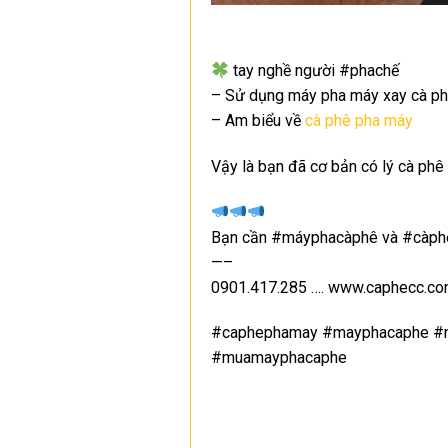
tay nghề người #phachế
– Sử dụng máy pha máy xay cà ph
– Am biểu về
cà phê pha máy
Vậy là bạn đã cơ bản có lý cà phê
Bạn cần #máyphacàphê và #càph
—–
0901.417.285 …. www.caphecc.c
#caphephamay #mayphacaphe #n
#muamayphacaphe