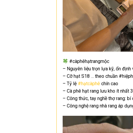
#càphêhạtrangmộc
– Nguyên liệu trọn lựa kỹ, ổn định
– Cỡ hạt S18 … theo chuần #hiệp
– Tỷ lệ
#hạtcàphê
chín cao
– Cà phê hạt rang lưu kho ít nhất 
– Công thức, tay nghề thợ rang: bí
– Công nghệ rang nhà rang áp dụn