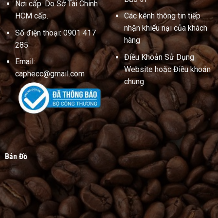
Nơi cấp: Do Sở Tài Chính
HCM cấp.
Các kênh thông tin tiếp
nhận khiếu nại của khách
Số điện thoại: 0901 417
hàng
285
Điều Khoản Sử Dụng
Email:
Website hoặc Điều khoản
caphecc@gmail.com
chung
Bản Đồ