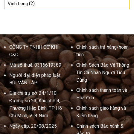
(2)
Vĩnh Long
CÔNG TY TNHH CƠ KHÍ
Chính sách trả hàng/hoàn
C&C
tiền
Mã số thuế: 0316619389
Chính Sách Bảo Vệ Thông
Tin Cá Nhân Người Tiêu
Người đại diện pháp luật:
Dùng
BÙI VĂN LẬP
Chính sách thanh toán và
Địa chỉ trụ sở: 24/1/10
Hóa đơn
Đường số 23, Khu phố 4,
Phường Hiệp Bình, TP Hồ
Chính sách giao hàng và
Chí Minh, Việt Nam.
Kiểm hàng
Ngày cấp: 20/08/2025
Chính sách Bảo hành &
Bảo trì