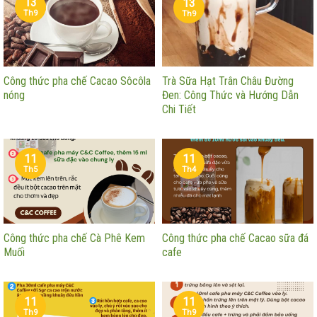
13
13
Th9
Th9
Công thức pha chế Cacao Sôcôla
Trà Sữa Hạt Trân Châu Đường
nóng
Đen: Công Thức và Hướng Dẫn
Chi Tiết
11
11
Th5
Th4
Công thức pha chế Cà Phê Kem
Công thức pha chế Cacao sữa đá
Muối
cafe
11
11
Th9
Th9