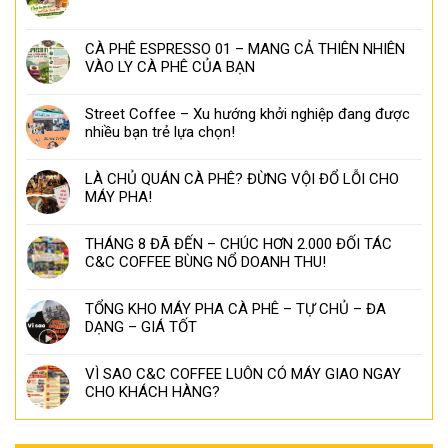
CÀ PHÊ ESPRESSO 01 – MANG CẢ THIÊN NHIÊN
VÀO LY CÀ PHÊ CỦA BẠN
Street Coffee – Xu hướng khởi nghiệp đang được
nhiều bạn trẻ lựa chọn!
LÀ CHỦ QUÁN CÀ PHÊ? ĐỪNG VỘI ĐỔ LỖI CHO
MÁY PHA!
THÁNG 8 ĐÃ ĐẾN – CHÚC HƠN 2.000 ĐỐI TÁC
C&C COFFEE BÙNG NỔ DOANH THU!
TỔNG KHO MÁY PHA CÀ PHÊ – TỰ CHỦ – ĐA
DẠNG – GIÁ TỐT
VÌ SAO C&C COFFEE LUÔN CÓ MÁY GIAO NGAY
CHO KHÁCH HÀNG?