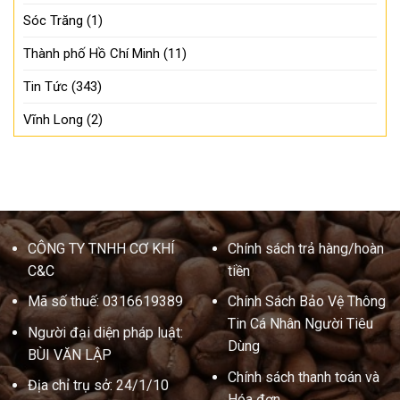
Sóc Trăng
(1)
Thành phố Hồ Chí Minh
(11)
Tin Tức
(343)
Vĩnh Long
(2)
CÔNG TY TNHH CƠ KHÍ
Chính sách trả hàng/hoàn
C&C
tiền
Mã số thuế: 0316619389
Chính Sách Bảo Vệ Thông
Tin Cá Nhân Người Tiêu
Người đại diện pháp luật:
Dùng
BÙI VĂN LẬP
Chính sách thanh toán và
Địa chỉ trụ sở: 24/1/10
Hóa đơn