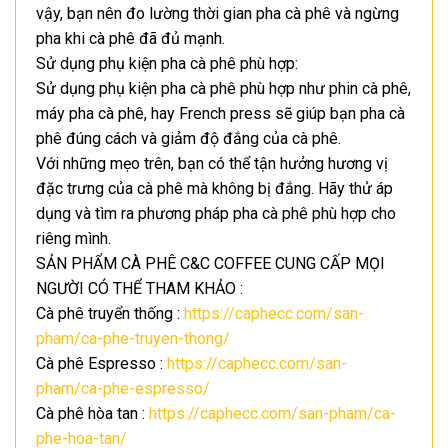
vậy, bạn nên đo lường thời gian pha cà phê và ngừng
pha khi cà phê đã đủ mạnh.
Sử dụng phụ kiện pha cà phê phù hợp:
Sử dụng phụ kiện pha cà phê phù hợp như phin cà phê,
máy pha cà phê, hay French press sẽ giúp bạn pha cà
phê đúng cách và giảm độ đắng của cà phê.
Với những mẹo trên, bạn có thể tận hưởng hương vị
đặc trưng của cà phê mà không bị đắng. Hãy thử áp
dụng và tìm ra phương pháp pha cà phê phù hợp cho
riêng mình.
SẢN PHẨM CÀ PHÊ C&C COFFEE CUNG CẤP MỌI
NGƯỜI CÓ THỂ THAM KHẢO :
Cà phê truyển thống :
https://caphecc.com/san-
pham/ca-phe-truyen-thong/
Cà phê Espresso :
https://caphecc.com/san-
pham/ca-phe-espresso/
Cà phê hòa tan :
https://caphecc.com/san-pham/ca-
phe-hoa-tan/