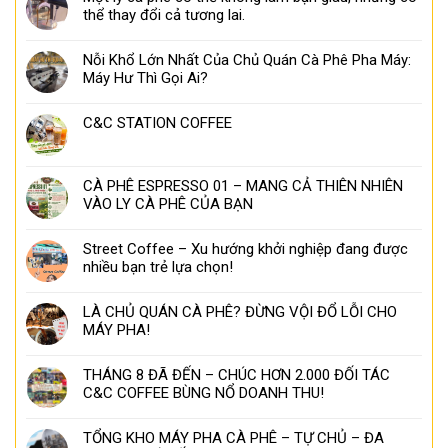
thể thay đổi cả tương lai.
Nỗi Khổ Lớn Nhất Của Chủ Quán Cà Phê Pha Máy:
Máy Hư Thì Gọi Ai?
C&C STATION COFFEE
CÀ PHÊ ESPRESSO 01 – MANG CẢ THIÊN NHIÊN
VÀO LY CÀ PHÊ CỦA BẠN
Street Coffee – Xu hướng khởi nghiệp đang được
nhiều bạn trẻ lựa chọn!
LÀ CHỦ QUÁN CÀ PHÊ? ĐỪNG VỘI ĐỔ LỖI CHO
MÁY PHA!
THÁNG 8 ĐÃ ĐẾN – CHÚC HƠN 2.000 ĐỐI TÁC
C&C COFFEE BÙNG NỔ DOANH THU!
TỔNG KHO MÁY PHA CÀ PHÊ – TỰ CHỦ – ĐA