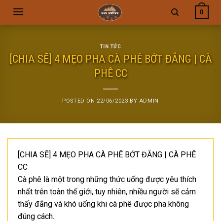
Skip
0
to
content
TIN TỨC
[CHIA SẼ] 4 MẸO PHA CÀ PHÊ BỚT ĐẮNG | CÀ
PHÊ CC
POSTED ON
22/06/2023
BY
ADMIN
[CHIA SẼ] 4 MẸO PHA CÀ PHÊ BỚT ĐẮNG | CÀ PHÊ
CC
Cà phê là một trong những thức uống được yêu thích
nhất trên toàn thế giới, tuy nhiên, nhiều người sẽ cảm
thấy đắng và khó uống khi cà phê được pha không
đúng cách.