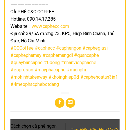
——————————–
CÀ PHÊ C&C COFFEE
Hotline: 090.14.17.285
Website: :
www.caphecc.com
Địa chỉ: 39/5A đường 23, KP5, Hiệp Bình Chánh, Thủ
Đức, Hồ Chí Minh
#CCCoffee
#caphecc
#caphengon
#caphegiasi
#caphephamay
#caphemangdi
#quancaphe
#quaybancaphe
#0dong
#nhanvienphache
#espresso
#mayphacaphe
#mienphi
#mohinhtakeaway
#khoinghiep0đ
#caphehoatan3in1
#4meophacphebotdang
Cách chọn cà phê ngon
Tìm Hiểu Văn Hóa Và Gu