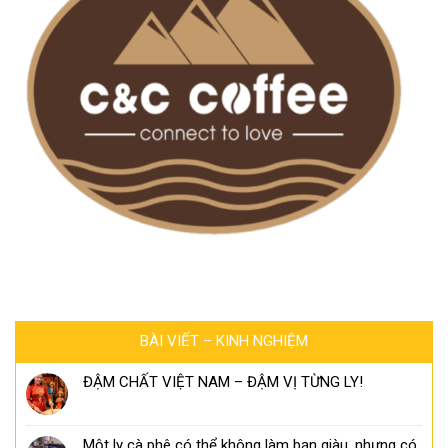
BÀI VIẾT – KINH NGHIỆM
ĐẬM CHẤT VIỆT NAM – ĐẬM VỊ TỪNG LY!
Một ly cà phê có thể không làm bạn giàu, nhưng có