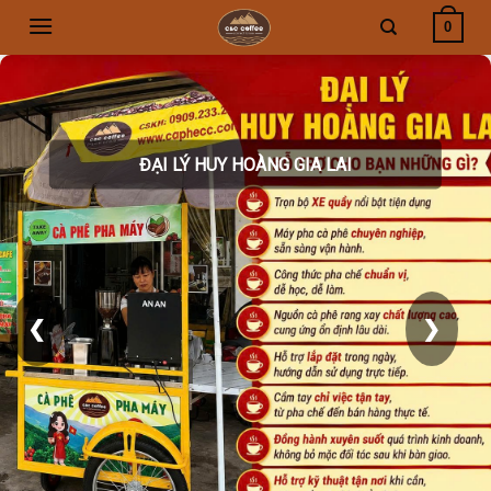
Skip
0
to
content
ĐẠI LÝ HUY HOÀNG GIA LAI
❮
❯