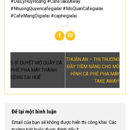
#DaiLyHuyHoang #CafeTakeAway
#NhuongQuyencafegialai #MoQuanCafegialai
#CafeMangDigialai #caphegialai
THUẬN AN – THỊ TRƯỜNG
5 BÍ QUYẾT MỞ QUẦY CÀ
ĐẦY TIỀM NĂNG CHO MÔ
PHÊ PHA MÁY THÀNH
HÌNH CÀ PHÊ PHA MÁY
CÔNG TẠI HUẾ
TAKE AWAY!
Để lại một bình luận
Email của bạn sẽ không được hiển thị công khai.
Các
trường bắt buộc được đánh dấu
*