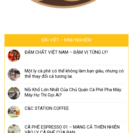
BÀI VIẾT – KINH NGHIỆM
ĐẬM CHẤT VIỆT NAM – ĐẬM VỊ TỪNG LY!
Một ly cà phê có thể không làm bạn giàu, nhưng có
thể thay đổi cả tương lai.
Nỗi Khổ Lớn Nhất Của Chủ Quán Cà Phê Pha Máy:
Máy Hư Thì Gọi Ai?
C&C STATION COFFEE
CÀ PHÊ ESPRESSO 01 – MANG CẢ THIÊN NHIÊN
VÀO LY CÀ PHÊ CỦA BẠN