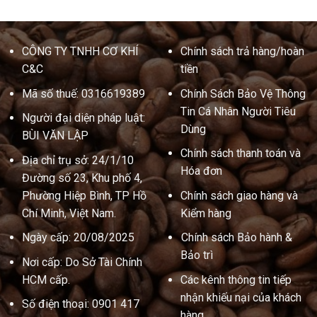
CÔNG TY TNHH CƠ KHÍ
Chính sách trả hàng/hoàn
C&C
tiền
Mã số thuế: 0316619389
Chính Sách Bảo Vệ Thông
Tin Cá Nhân Người Tiêu
Người đại diện pháp luật:
Dùng
BÙI VĂN LẬP
Chính sách thanh toán và
Địa chỉ trụ sở: 24/1/10
Hóa đơn
Đường số 23, Khu phố 4,
Phường Hiệp Bình, TP Hồ
Chính sách giao hàng và
Chí Minh, Việt Nam.
Kiểm hàng
Ngày cấp: 20/08/2025
Chính sách Bảo hành &
Bảo trì
Nơi cấp: Do Sở Tài Chính
HCM cấp.
Các kênh thông tin tiếp
nhận khiếu nại của khách
Số điện thoại: 0901 417
hàng