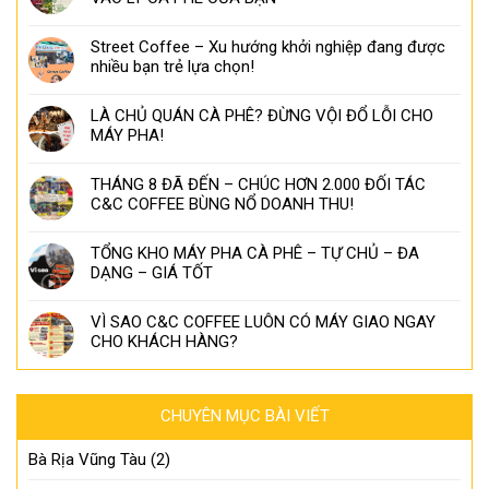
Street Coffee – Xu hướng khởi nghiệp đang được
nhiều bạn trẻ lựa chọn!
LÀ CHỦ QUÁN CÀ PHÊ? ĐỪNG VỘI ĐỔ LỖI CHO
MÁY PHA!
THÁNG 8 ĐÃ ĐẾN – CHÚC HƠN 2.000 ĐỐI TÁC
C&C COFFEE BÙNG NỔ DOANH THU!
TỔNG KHO MÁY PHA CÀ PHÊ – TỰ CHỦ – ĐA
DẠNG – GIÁ TỐT
VÌ SAO C&C COFFEE LUÔN CÓ MÁY GIAO NGAY
CHO KHÁCH HÀNG?
CHUYÊN MỤC BÀI VIẾT
Bà Rịa Vũng Tàu
(2)