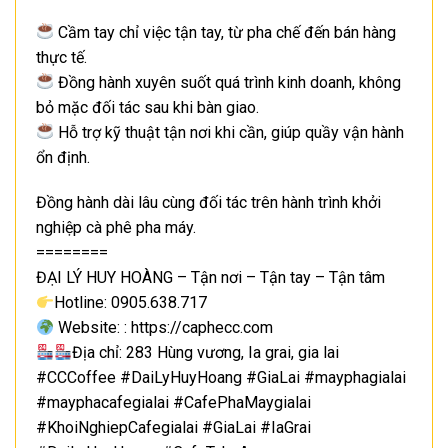
Cầm tay chỉ việc tận tay, từ pha chế đến bán hàng
thực tế.
Đồng hành xuyên suốt quá trình kinh doanh, không
bỏ mặc đối tác sau khi bàn giao.
Hỗ trợ kỹ thuật tận nơi khi cần, giúp quầy vận hành
ổn định.
Đồng hành dài lâu cùng đối tác trên hành trình khởi
nghiệp cà phê pha máy.
========
ĐẠI LÝ HUY HOÀNG – Tận nơi – Tận tay – Tận tâm
Hotline: 0905.638.717
Website: : https://caphecc.com
Địa chỉ: 283 Hùng vương, Ia grai, gia lai
#CCCoffee #DaiLyHuyHoang #GiaLai #mayphagialai
#mayphacafegialai #CafePhaMaygialai
#KhoiNghiepCafegialai #GiaLai #IaGrai