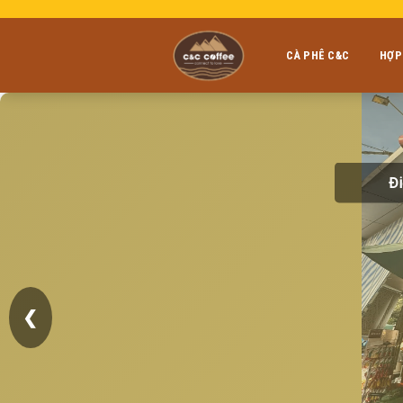
Skip
to
content
CÀ PHÊ C&C
HỢP
Đi
❮