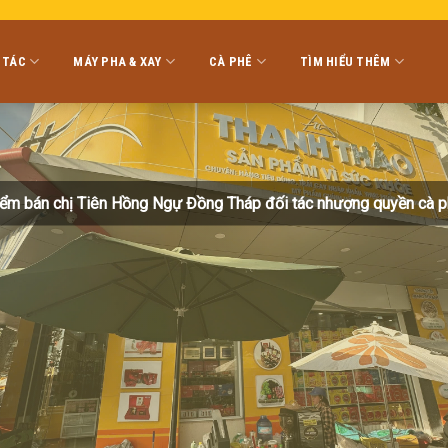
 TÁC
MÁY PHA & XAY
CÀ PHÊ
TÌM HIỂU THÊM
ểm bán chị Tiên Hồng Ngự Đồng Tháp đối tác nhượng quyền cà 