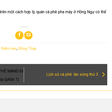
 trên một cách hợp lý, quán cà phê pha máy ở Hồng Ngự có thể
à Điểm bán
,
Đồng Tháp
 PHÊ MANG ĐI
Lịch sử cà phê: làn sóng thứ 3
ại (phần 1)