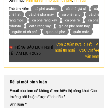
Danh mục:
Kinh nghiệm mở quán cà phê
,
Tin Tức
Thẻ tìm kiếm:
cà phê arabica
cà phê giá sỉ
cà
phê hạt
cà phê pha máy
cà phê rang
cà phê
rang mộc
cà phê rang xay
cà phê rẻ
cà phê
robusta
cafe rang xay
giá cà phê hôm nay
nguồn sỉ cà phê
quán cà phê
quán cafe
Còn 2 tuần nữa là Tết – Ai
THÔNG BÁO LỊCH NGHỈ
nghỉ thì nghỉ – C&C Coffee
TẾT ÂM LỊCH 2026
vẫn làm!
Để lại một bình luận
Email của bạn sẽ không được hiển thị công khai.
Các
trường bắt buộc được đánh dấu
*
Bình luận
*