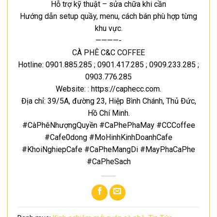
Hỗ trợ kỹ thuật – sửa chữa khi cần
Hướng dẫn setup quầy, menu, cách bán phù hợp từng
khu vực.
————-
CÀ PHÊ C&C COFFEE
Hotline: 0901.885.285 ; 0901.417.285 ; 0909.233.285 ;
0903.776.285
Website: : https://caphecc.com.
Địa chỉ: 39/5A, đường 23, Hiệp Bình Chánh, Thủ Đức,
Hồ Chí Minh.
#CàPhêNhượngQuyền #CaPhePhaMay #CCCoffee
#Cafe0dong #MoHinhKinhDoanhCafe
#KhoiNghiepCafe #CaPheMangDi #MayPhaCaPhe
#CaPheSach