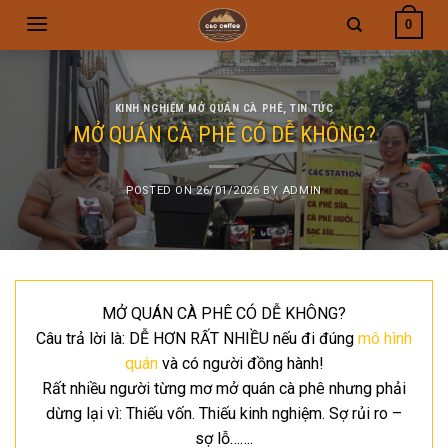
Skip
0
to
content
KINH NGHIỆM MỞ QUÁN CÀ PHÊ
,
TIN TỨC
MỞ QUÁN CÀ PHÊ CÓ DỄ KHÔNG?
POSTED ON
26/01/2026
BY
ADMIN
MỞ QUÁN CÀ PHÊ CÓ DỄ KHÔNG?
Câu trả lời là: DỄ HƠN RẤT NHIỀU nếu đi đúng
mô hình
quán
và có người đồng hành!
Rất nhiều người từng mơ mở quán cà phê nhưng phải
dừng lại vì: Thiếu vốn. Thiếu kinh nghiệm. Sợ rủi ro –
sợ lỗ…….