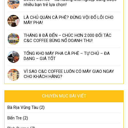
nhiều bạn trẻ lựa chọn!
LÀ CHỦ QUÁN CÀ PHÊ? ĐỪNG VỘI ĐỔ LỖI CHO
MÁY PHA!
THÁNG 8 ĐÃ ĐẾN – CHÚC HƠN 2.000 ĐỐI TÁC
C&C COFFEE BÙNG NỔ DOANH THU!
TỔNG KHO MÁY PHA CÀ PHÊ – TỰ CHỦ – ĐA
DẠNG – GIÁ TỐT
VÌ SAO C&C COFFEE LUÔN CÓ MÁY GIAO NGAY
CHO KHÁCH HÀNG?
CHUYÊN MỤC BÀI VIẾT
Bà Rịa Vũng Tàu
(2)
Bến Tre
(2)