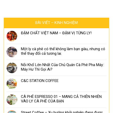
BÀI VIẾT – KINH NGHIỆM
ĐẬM CHẤT VIỆT NAM – ĐẬM VỊ TỪNG LY!
Một ly cà phê có thể không làm bạn giàu, nhưng có
thể thay đổi cả tương lai.
Nỗi Khổ Lớn Nhất Của Chủ Quán Cà Phê Pha Máy:
Máy Hư Thì Gọi Ai?
C&C STATION COFFEE
CÀ PHÊ ESPRESSO 01 – MANG CẢ THIÊN NHIÊN
VÀO LY CÀ PHÊ CỦA BẠN
Street Coffee – Xu hướng khởi nghiệp đang được