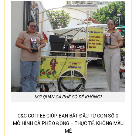
MỞ QUÁN CÀ PHÊ CÓ DỄ KHÔNG?
C&C COFFEE GIÚP BẠN BẮT ĐẦU TỪ CON SỐ 0
MÔ HÌNH CÀ PHÊ 0 ĐỒNG – THỰC TẾ, KHÔNG MÀU
MÈ