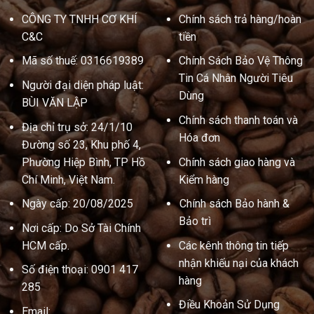
CÔNG TY TNHH CƠ KHÍ
Chính sách trả hàng/hoàn
C&C
tiền
Mã số thuế: 0316619389
Chính Sách Bảo Vệ Thông
Tin Cá Nhân Người Tiêu
Người đại diện pháp luật:
Dùng
BÙI VĂN LẬP
Chính sách thanh toán và
Địa chỉ trụ sở: 24/1/10
Hóa đơn
Đường số 23, Khu phố 4,
Phường Hiệp Bình, TP Hồ
Chính sách giao hàng và
Chí Minh, Việt Nam.
Kiểm hàng
Ngày cấp: 20/08/2025
Chính sách Bảo hành &
Bảo trì
Nơi cấp: Do Sở Tài Chính
HCM cấp.
Các kênh thông tin tiếp
nhận khiếu nại của khách
Số điện thoại: 0901 417
hàng
285
Điều Khoản Sử Dụng
Email: