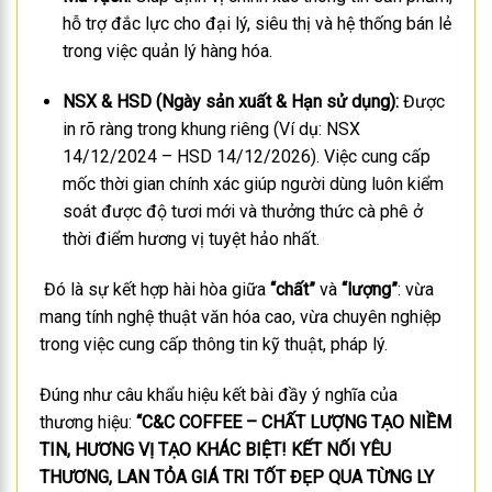
hỗ trợ đắc lực cho đại lý, siêu thị và hệ thống bán lẻ
trong việc quản lý hàng hóa.
NSX & HSD (Ngày sản xuất & Hạn sử dụng):
Được
in rõ ràng trong khung riêng (Ví dụ: NSX
14/12/2024 – HSD 14/12/2026). Việc cung cấp
mốc thời gian chính xác giúp người dùng luôn kiểm
soát được độ tươi mới và thưởng thức cà phê ở
thời điểm hương vị tuyệt hảo nhất.
Đó là sự kết hợp hài hòa giữa
“chất”
và
“lượng”
: vừa
mang tính nghệ thuật văn hóa cao, vừa chuyên nghiệp
trong việc cung cấp thông tin kỹ thuật, pháp lý.
Đúng như câu khẩu hiệu kết bài đầy ý nghĩa của
thương hiệu:
“C&C COFFEE – CHẤT LƯỢNG TẠO NIỀM
TIN, HƯƠNG VỊ TẠO KHÁC BIỆT! KẾT NỐI YÊU
THƯƠNG, LAN TỎA GIÁ TRI TỐT ĐẸP QUA TỪNG LY