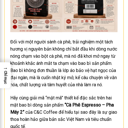
Đối với một người sành cà phê, trải nghiệm một tách
hương vị nguyên bản không chỉ bắt đầu khi dòng nước
nóng chạm vào bột cà phê, mà nó đã khơi mở ngay từ
khoảnh khắc ánh mắt ta chạm vào bao bì sản phẩm.
→
Bao bì không đơn thuần là lớp áo bảo vệ hạt ngọc của
Chỉ mục
đại ngàn, mà là cuốn nhật ký mở, kể câu chuyện về văn
hóa, chất lượng và tâm huyết của nhà làm ra nó.
Hãy cùng giải mã “mật mã” thiết kế đặc sắc trên hai
mặt bao bì dòng sản phẩm
“Cà Phê Espresso – Pha
Máy 2”
của C&C Coffee để hiểu tại sao đây là sự giao
thoa hoàn hảo giữa bản sắc Việt Nam và tiêu chuẩn
quốc tế.