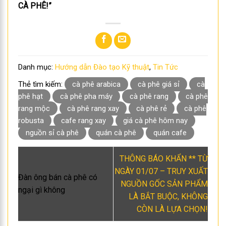
CÀ PHÊ!”
Danh mục:
Hướng dẫn Đào tạo Kỹ thuật
,
Tin Tức
Thẻ tìm kiếm:
cà phê arabica
cà phê giá sỉ
cà
phê hạt
cà phê pha máy
cà phê rang
cà phê
rang mộc
cà phê rang xay
cà phê rẻ
cà phê
robusta
cafe rang xay
giá cà phê hôm nay
nguồn sỉ cà phê
quán cà phê
quán cafe
THÔNG BÁO KHẨN ** TỪ
NGÀY 01/07 – TRUY XUẤT
Đàn ông bán cà phê có
NGUỒN GỐC SẢN PHẨM
ngại gì không
LÀ BẮT BUỘC, KHÔNG
CÒN LÀ LỰA CHỌN!