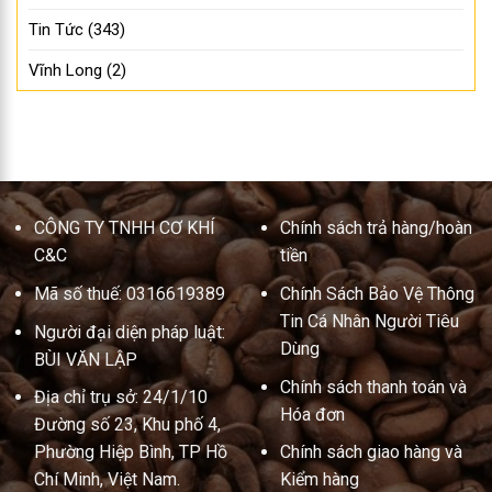
Tin Tức
(343)
Vĩnh Long
(2)
CÔNG TY TNHH CƠ KHÍ
Chính sách trả hàng/hoàn
C&C
tiền
Mã số thuế: 0316619389
Chính Sách Bảo Vệ Thông
Tin Cá Nhân Người Tiêu
Người đại diện pháp luật:
Dùng
BÙI VĂN LẬP
Chính sách thanh toán và
Địa chỉ trụ sở: 24/1/10
Hóa đơn
Đường số 23, Khu phố 4,
Phường Hiệp Bình, TP Hồ
Chính sách giao hàng và
Chí Minh, Việt Nam.
Kiểm hàng