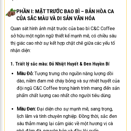
PHẦN I: MẶT TRƯỚC BAO BÌ – BẢN HÒA CA
CỦA SẮC MÀU VÀ DI SẢN VĂN HÓA
Quan sát hình ảnh mặt trước của bao bì C&C Coffee
sở hữu một ngôn ngữ thiết kế mạnh mẽ, có chiều sâu
thị giác cao nhờ sự kết hợp chặt chẽ giữa các yếu tố
nhận diện:
1. Triết lý sắc màu: Đỏ Nhiệt Huyết & Đen Huyền Bí
Màu Đỏ:
Tượng trưng cho nguồn năng lượng dồi
dào, niềm đam mê cháy bỏng và sự nhiệt huyết của
đội ngũ C&C Coffee trong hành trình mang đến sản
phẩm chất lượng cao nhất cho người tiêu dùng.
Màu Đen:
Đại diện cho sự mạnh mẽ, sang trọng,
lịch lãm và tính chuyên nghiệp. Đồng thời, sắc đen
sâu thẳm mang lại cảm giác về một hương vị cà
phê đậm đà, nguyên bản và đầy lôi cuốn.