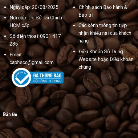
Ngày cấp: 20/08/2025
Chính sách Bảo hành &
Bảo trì
Nơi cấp: Do Sở Tài Chính
HCM cấp.
Các kênh thông tin tiếp
nhận khiếu nại của khách
Số điện thoại: 0901 417
hàng
285
Điều Khoản Sử Dụng
Email:
Website hoặc Điều khoản
caphecc@gmail.com
chung
Bản Đồ