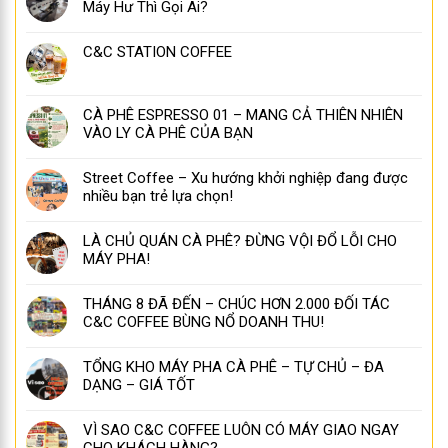
Máy Hư Thì Gọi Ai?
C&C STATION COFFEE
CÀ PHÊ ESPRESSO 01 – MANG CẢ THIÊN NHIÊN
VÀO LY CÀ PHÊ CỦA BẠN
Street Coffee – Xu hướng khởi nghiệp đang được
nhiều bạn trẻ lựa chọn!
LÀ CHỦ QUÁN CÀ PHÊ? ĐỪNG VỘI ĐỔ LỖI CHO
MÁY PHA!
THÁNG 8 ĐÃ ĐẾN – CHÚC HƠN 2.000 ĐỐI TÁC
C&C COFFEE BÙNG NỔ DOANH THU!
TỔNG KHO MÁY PHA CÀ PHÊ – TỰ CHỦ – ĐA
DẠNG – GIÁ TỐT
VÌ SAO C&C COFFEE LUÔN CÓ MÁY GIAO NGAY