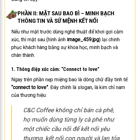
PHẦN II: MẶT SAU BAO BÌ – MINH BẠCH
THÔNG TIN VÀ SỨ MỆNH KẾT NỐI
Nếu như mặt trước dùng nghệ thuật để khơi gợi cảm
xúc, thì mặt sau (hình ảnh
image_459.jpg
) lại chinh
phục khách hàng bằng sự khoa học, minh bạch và
chân thành.
1. Thông điệp xúc cảm: “Connect to love”
Ngay trên phần nẹp miệng bao là dòng chữ đầy tinh tế:
“connect to love”
. Đây chính là slogan, là kim chỉ nam
của thương hiệu:
C&C Coffee không chỉ bán cà phê,
họ muốn dùng từng ly cà phê như
một chiếc cầu nối để kết nối yêu
thương, kết nối con người và lan tỏa