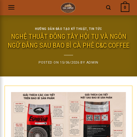
Skip
0
to
content
HƯỚNG DẪN ĐÀO TẠO KỸ THUẬT
,
TIN TỨC
NGHỆ THUẬT ĐÔNG TÂY HỘI TỤ VÀ NGÔN
NGỮ ĐẰNG SAU BAO BÌ CÀ PHÊ C&C COFFEE
POSTED ON
15/06/2026
BY
ADMIN