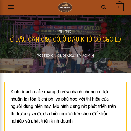
Skip
0
to
content
TIN TỨC
Ở ĐÂU CẦN C&C CÓ, Ở ĐÂU KHÓ CÓ C&C LO
POSTED ON
08/06/2023
BY
ADMIN
Kinh doanh cafe mang đi vừa nhanh chóng có lợi
nhuận lại tốn ít chi phí và phù hợp với thị hiếu của
người dùng hiện nay. Mô hình đang rất phát triển trên
thị trường và được nhiều người lựa chọn để khởi
nghiệp và phát triển kinh doanh.