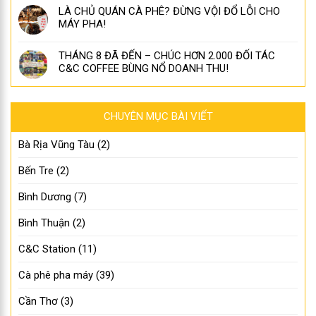
LÀ CHỦ QUÁN CÀ PHÊ? ĐỪNG VỘI ĐỔ LỖI CHO
MÁY PHA!
THÁNG 8 ĐÃ ĐẾN – CHÚC HƠN 2.000 ĐỐI TÁC
C&C COFFEE BÙNG NỔ DOANH THU!
CHUYÊN MỤC BÀI VIẾT
Bà Rịa Vũng Tàu
(2)
Bến Tre
(2)
Bình Dương
(7)
Bình Thuận
(2)
C&C Station
(11)
Cà phê pha máy
(39)
Cần Thơ
(3)