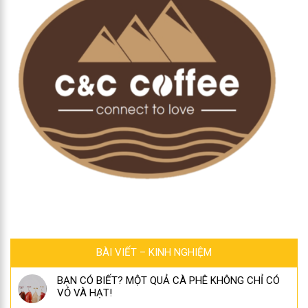
BÀI VIẾT – KINH NGHIỆM
BẠN CÓ BIẾT? MỘT QUẢ CÀ PHÊ KHÔNG CHỈ CÓ
VỎ VÀ HẠT!