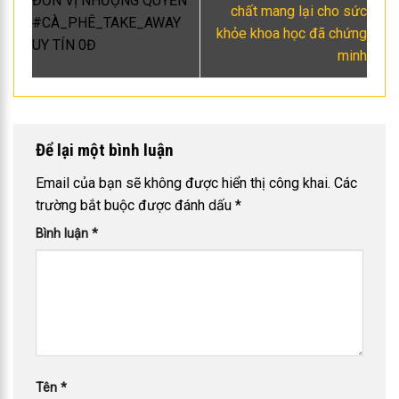
ĐƠN VỊ NHƯỢNG QUYỀN
chất mang lại cho sức
#CÀ_PHÊ_TAKE_AWAY
khỏe khoa học đã chứng
UY TÍN 0Đ
minh
Để lại một bình luận
Email của bạn sẽ không được hiển thị công khai.
Các
trường bắt buộc được đánh dấu
*
Bình luận
*
Tên
*