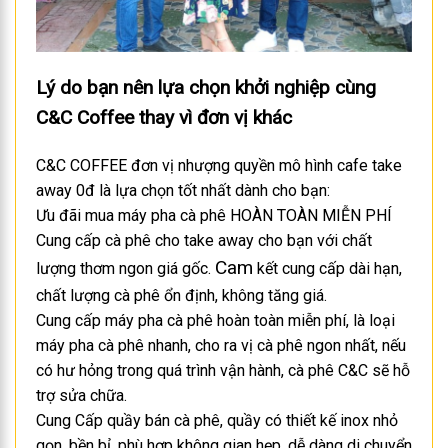
Lý do bạn nên lựa chọn khởi nghiệp cùng
C&C Coffee thay vì đơn vị khác
C&C COFFEE đơn vị nhượng quyền mô hình cafe take
away 0đ là lựa chọn tốt nhất dành cho bạn:
Ưu đãi mua máy pha cà phê HOÀN TOÀN MIỄN PHÍ
Cung cấp cà phê cho take away cho bạn với chất
Cam
lượng thơm ngon giá gốc.
kết cung cấp dài hạn,
chất lượng cà phê ổn định, không tăng giá.
Cung cấp máy pha cà phê hoàn toàn miễn phí, là loại
máy pha cà phê nhanh, cho ra vị cà phê ngon nhất, nếu
có hư hỏng trong quá trình vận hành, cà phê C&C sẽ hỗ
trợ sửa chữa.
Cung Cấp quầy bán cà phê, quầy có thiết kế inox nhỏ
gọn, bền bỉ, phù hợp không gian hẹp, dễ dàng di chuyển