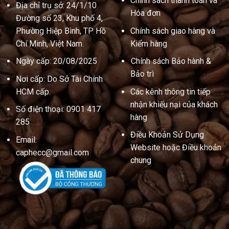
Chính sách thanh toán và
Địa chỉ trụ sở: 24/1/10
Hóa đơn
Đường số 23, Khu phố 4,
Phường Hiệp Bình, TP Hồ
Chính sách giao hàng và
Chí Minh, Việt Nam.
Kiểm hàng
Ngày cấp: 20/08/2025
Chính sách Bảo hành &
Bảo trì
Nơi cấp: Do Sở Tài Chính
HCM cấp.
Các kênh thông tin tiếp
nhận khiếu nại của khách
Số điện thoại: 0901 417
hàng
285
Điều Khoản Sử Dụng
Email:
Website hoặc Điều khoản
caphecc@gmail.com
chung