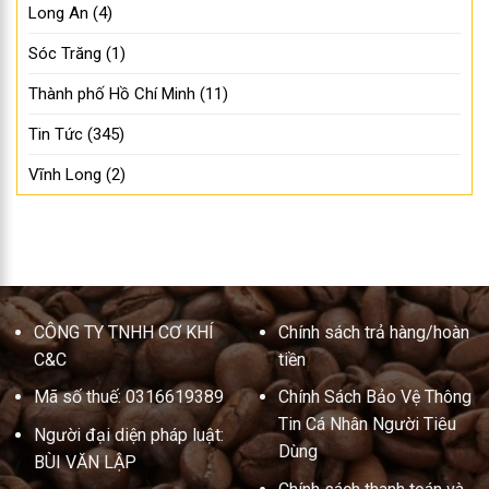
Long An
(4)
Sóc Trăng
(1)
Thành phố Hồ Chí Minh
(11)
Tin Tức
(345)
Vĩnh Long
(2)
CÔNG TY TNHH CƠ KHÍ
Chính sách trả hàng/hoàn
C&C
tiền
Mã số thuế: 0316619389
Chính Sách Bảo Vệ Thông
Tin Cá Nhân Người Tiêu
Người đại diện pháp luật:
Dùng
BÙI VĂN LẬP