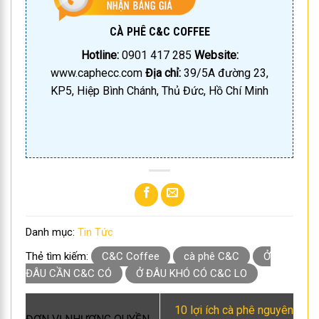
CÀ PHÊ C&C COFFEE
Hotline:
0901 417 285
Website:
www.caphecc.com
Địa chỉ:
39/5A đường 23,
KP5, Hiệp Bình Chánh, Thủ Đức, Hồ Chí Minh
Danh mục:
Tin Tức
Thẻ tìm kiếm:
C&C Coffee
cà phê C&C
Ở
ĐÂU CẦN C&C CÓ
Ở ĐÂU KHÓ CÓ C&C LO
10 lợi ích cà phê nguyên