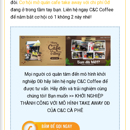
đôi.
Cơ hội mở quán cafe take away với chi phí 0đ
đang ở trong tầm tay bạn. Liên hệ ngay C&C Coffee
để nắm bắt cơ hội có 1 không 2 này nhé!
Mọi người có quân tâm đến mô hình khởi
nghiệp 0Đ hãy liên hệ ngày C&C Coffee để
được tư vấn. Hãy đến và trải nghiệm cùng
chúng tôi! Bạn muốn >> KHỞI NGHIỆP
THÀNH CÔNG VỚI MÔ HÌNH TAKE AWAY 0Đ
CỦA C&C CÀ PHÊ