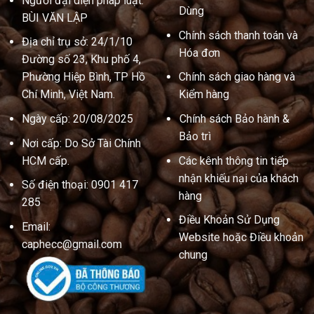
Người đại diện pháp luật:
Dùng
BÙI VĂN LẬP
Chính sách thanh toán và
Địa chỉ trụ sở: 24/1/10
Hóa đơn
Đường số 23, Khu phố 4,
Phường Hiệp Bình, TP Hồ
Chính sách giao hàng và
Chí Minh, Việt Nam.
Kiểm hàng
Ngày cấp: 20/08/2025
Chính sách Bảo hành &
Bảo trì
Nơi cấp: Do Sở Tài Chính
HCM cấp.
Các kênh thông tin tiếp
nhận khiếu nại của khách
Số điện thoại: 0901 417
hàng
285
Điều Khoản Sử Dụng
Email:
Website hoặc Điều khoản
caphecc@gmail.com
chung