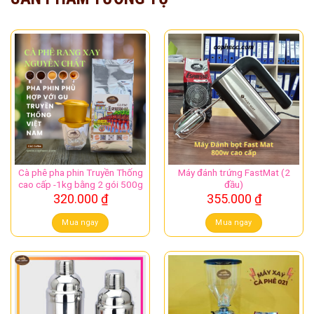
Cà phê pha phin Truyền Thống
Máy đánh trứng FastMat (2
cao cấp -1kg bằng 2 gói 500g
đầu)
320.000
₫
355.000
₫
Mua ngay
Mua ngay