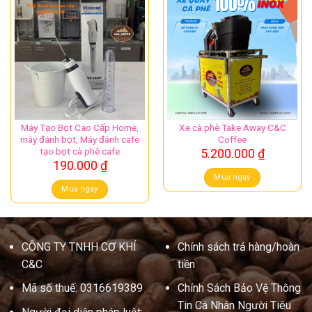
Máy Tạo Bọt Cao Cấp Home,
Xe cà phê Take Away C&C
máy đánh bọt, Máy đánh cafe
Coffee
tạo bọt cà phê cafe
5.200.000
₫
190.000
₫
Mua ngay
Mua ngay
CÔNG TY TNHH CƠ KHÍ
Chính sách trả hàng/hoàn
C&C
tiền
Mã số thuế: 0316619389
Chính Sách Bảo Vệ Thông
Tin Cá Nhân Người Tiêu