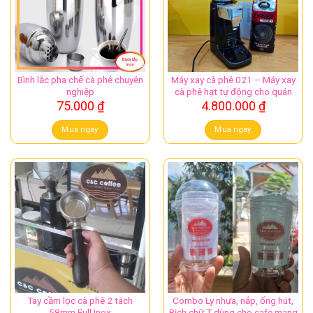
Bình lắc pha chế cà phê chuyên
Máy xay cà phê 021 – Máy xay
nghiệp
cà phê hạt tự động cho quán
75.000
₫
4.800.000
₫
Mua ngay
Mua ngay
Tay cầm lọc cà phê 2 tách
Combo Ly nhựa, nắp, ống hút,
58mm Full Inox
Bịch chữ T dùng cho cafe mang