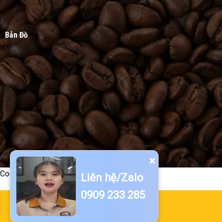
Bản Đồ
×
Code -->
Liên hệ/Zalo
0909 233 285