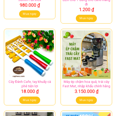
đi
980.000
₫
1.200
₫
Mua ngay
Mua ngay
Cây Đánh Cafe, tay khuấy cà
Máy ép chậm hoa quả, trái cây
phê tiện lợi
Fast Mat, nhập khẩu chính hãng
18.000
₫
3.150.000
₫
Mua ngay
Mua ngay