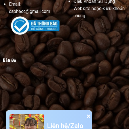
Điều Khoản Sử Dụng
Email:
Website hoặc Điều khoản
caphecc@gmail.com
chung
Bản Đồ
×
Liên hệ/Zalo