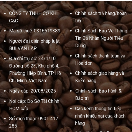
CÔNG TY TNHH CƠ KHÍ
Chính sách trả hàng/hoàn
C&C
tiền
Mã số thuế: 0316619389
Chính Sách Bảo Vệ Thông
Tin Cá Nhân Người Tiêu
Người đại diện pháp luật:
Dùng
BÙI VĂN LẬP
Chính sách thanh toán và
Địa chỉ trụ sở: 24/1/10
Hóa đơn
Đường số 23, Khu phố 4,
Phường Hiệp Bình, TP Hồ
Chính sách giao hàng và
Chí Minh, Việt Nam.
Kiểm hàng
Ngày cấp: 20/08/2025
Chính sách Bảo hành &
Bảo trì
Nơi cấp: Do Sở Tài Chính
HCM cấp.
Các kênh thông tin tiếp
nhận khiếu nại của khách
Số điện thoại: 0901 417
hàng
285