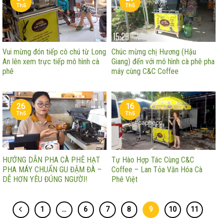
Th5
Th5
Vui mừng đón tiếp cô chú từ Long
Chúc mừng chị Hương (Hậu
An lên xem trực tiếp mô hình cà
Giang) đến với mô hình cà phê pha
phê
máy cùng C&C Coffee
26
16
Th5
Th5
HƯỚNG DẪN PHA CÀ PHÊ HẠT
Tự Hào Hợp Tác Cùng C&C
PHA MÁY CHUẨN GU ĐẬM ĐÀ –
Coffee – Lan Tỏa Văn Hóa Cà
DỄ HƠN YÊU ĐÚNG NGƯỜI!
Phê Việt
1
…
6
7
8
9
10
11