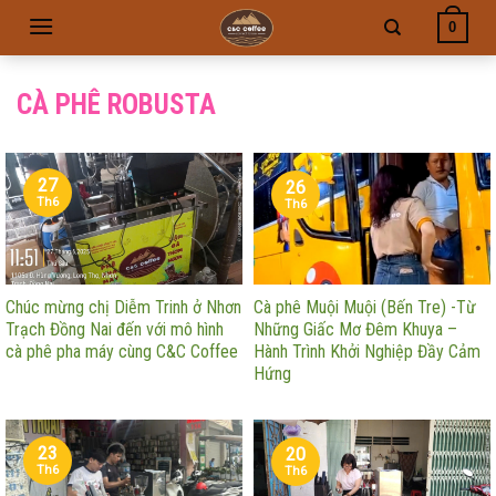
Skip
0
to
content
CÀ PHÊ ROBUSTA
27
26
Th6
Th6
Chúc mừng chị Diễm Trinh ở Nhơn
Cà phê Muội Muội (Bến Tre) -Từ
Trạch Đồng Nai đến với mô hình
Những Giấc Mơ Đêm Khuya –
cà phê pha máy cùng C&C Coffee
Hành Trình Khởi Nghiệp Đầy Cảm
Hứng
23
20
Th6
Th6