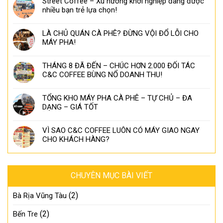
Street Coffee – Xu hướng khởi nghiệp đang được
nhiều bạn trẻ lựa chọn!
LÀ CHỦ QUÁN CÀ PHÊ? ĐỪNG VỘI ĐỔ LỖI CHO
MÁY PHA!
THÁNG 8 ĐÃ ĐẾN – CHÚC HƠN 2.000 ĐỐI TÁC
C&C COFFEE BÙNG NỔ DOANH THU!
TỔNG KHO MÁY PHA CÀ PHÊ – TỰ CHỦ – ĐA
DẠNG – GIÁ TỐT
VÌ SAO C&C COFFEE LUÔN CÓ MÁY GIAO NGAY
CHO KHÁCH HÀNG?
CHUYÊN MỤC BÀI VIẾT
(2)
Bà Rịa Vũng Tàu
(2)
Bến Tre