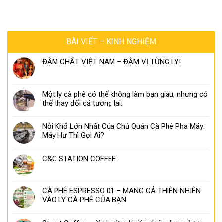
BÀI VIẾT – KINH NGHIỆM
ĐẬM CHẤT VIỆT NAM – ĐẬM VỊ TỪNG LY!
Một ly cà phê có thể không làm bạn giàu, nhưng có
thể thay đổi cả tương lai.
Nỗi Khổ Lớn Nhất Của Chủ Quán Cà Phê Pha Máy:
Máy Hư Thì Gọi Ai?
C&C STATION COFFEE
CÀ PHÊ ESPRESSO 01 – MANG CẢ THIÊN NHIÊN
VÀO LY CÀ PHÊ CỦA BẠN