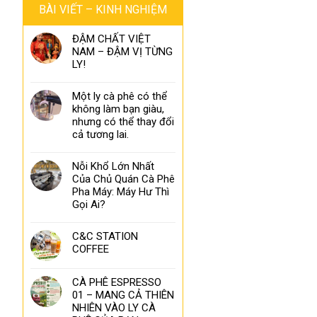
BÀI VIẾT – KINH NGHIỆM
ĐẬM CHẤT VIỆT
NAM – ĐẬM VỊ TỪNG
LY!
Một ly cà phê có thể
không làm bạn giàu,
nhưng có thể thay đổi
cả tương lai.
Nỗi Khổ Lớn Nhất
Của Chủ Quán Cà Phê
Pha Máy: Máy Hư Thì
Gọi Ai?
C&C STATION
COFFEE
CÀ PHÊ ESPRESSO
01 – MANG CẢ THIÊN
NHIÊN VÀO LY CÀ