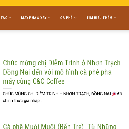
 TÁC
MÁY PHA & XAY
CÀ PHÊ
TÌM HIỂU THÊM
Chúc mừng chị Diễm Trinh ở Nhơn Trạch
Đồng Nai đến với mô hình cà phê pha
máy cùng C&C Coffee
CHÚC MỪNG CHỊ DIỄM TRINH – NHƠN TRẠCH, ĐỒNG NAI
đã
chính thức gia nhập ...
Cà phê Muội Muội (Bến Tre) -Từ Những