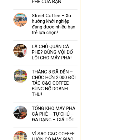
PHÊ CỦA BẠN
Street Coffee – Xu
hướng khởi nghiệp
đang được nhiều bạn
trẻ lựa chọn!
LÀ CHỦ QUÁN CÀ
PHÊ? ĐỪNG VỘI ĐỔ
LỖI CHO MÁY PHA!
THÁNG 8 ĐÃ ĐẾN –
CHÚC HƠN 2.000 ĐỐI
TÁC C&C COFFEE
BÙNG NỔ DOANH
THU!
TỔNG KHO MÁY PHA
CÀ PHÊ – TỰ CHỦ –
ĐA DẠNG – GIÁ TỐT
VÌ SAO C&C COFFEE
LUÔN CÓ MÁY GIAO