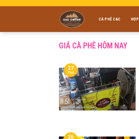
Skip
to
content
CÀ PHÊ C&C
HỢP
GIÁ CÀ PHÊ HÔM NAY
27
Th6
26