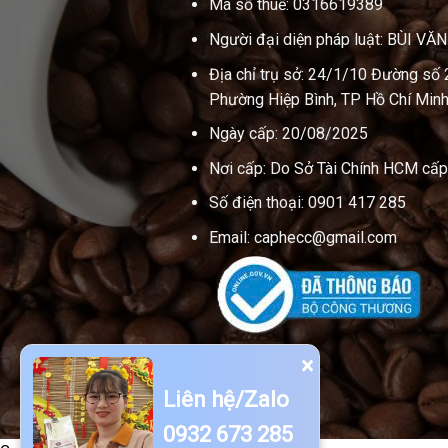
Mã số thuế: 0316619389
Người đại diện pháp luật: BÙI VĂ
Địa chỉ trụ sở: 24/1/10 Đường số 
Phường Hiệp Bình, TP Hồ Chí Minh
Ngày cấp: 20/08/2025
Nơi cấp: Do Sở Tài Chính HCM cấp
Số điện thoại: 0901 417 285
Email: caphecc@gmail.com
×
Liên hệ/Zalo
0932 673 285