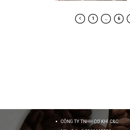
1
…
6
CÔNG TY TNHH CƠ KHÍ C&C