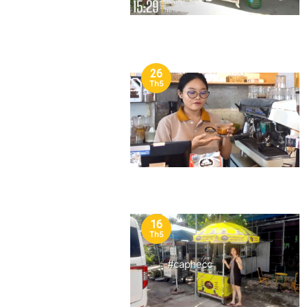
26
Th5
16
Th5