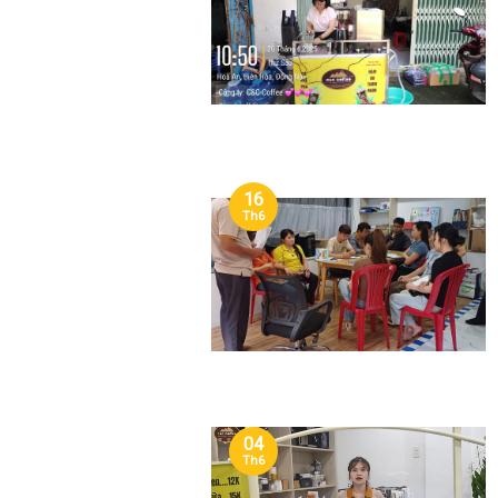
16
Th6
04
Th6