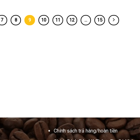
7
8
9
10
11
12
…
15
Chính sách trả hàng/hoàn tiền