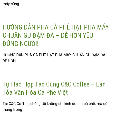
máy cùng ...
HƯỚNG DẪN PHA CÀ PHÊ HẠT PHA MÁY
CHUẨN GU ĐẬM ĐÀ – DỄ HƠN YÊU
ĐÚNG NGƯỜI!
HƯỚNG DẪN PHA CÀ PHÊ HẠT PHA MÁY CHUẨN GU ĐẬM ĐÀ –
DỄ HƠN ...
Tự Hào Hợp Tác Cùng C&C Coffee – Lan
Tỏa Văn Hóa Cà Phê Việt
Tại C&C Coffee, chúng tôi không chỉ kinh doanh cà phê, mà còn
mang trong ...