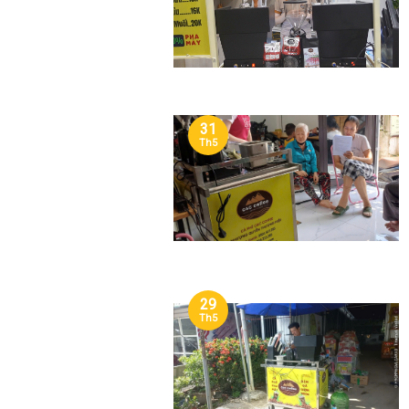
31
Th5
29
Th5