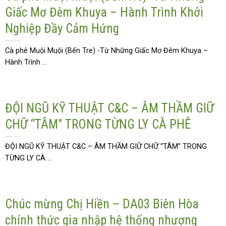
Giấc Mơ Đêm Khuya – Hành Trình Khởi
Nghiệp Đầy Cảm Hứng
Cà phê Muội Muội (Bến Tre) -Từ Những Giấc Mơ Đêm Khuya –
Hành Trình ...
ĐỘI NGŨ KỸ THUẬT C&C – ÂM THẦM GIỮ
CHỮ “TÂM” TRONG TỪNG LY CÀ PHÊ
ĐỘI NGŨ KỸ THUẬT C&C – ÂM THẦM GIỮ CHỮ “TÂM” TRONG
TỪNG LY CÀ ...
Chúc mừng Chị Hiền – DA03 Biên Hòa
chính thức gia nhập hệ thống nhượng