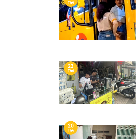
Th6
23
Th6
20
Th6