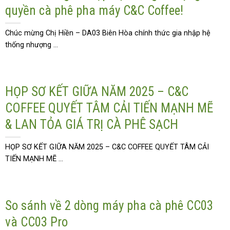
quyền cà phê pha máy C&C Coffee!
Chúc mừng Chị Hiền – DA03 Biên Hòa chính thức gia nhập hệ
thống nhượng ...
HỌP SƠ KẾT GIỮA NĂM 2025 – C&C
COFFEE QUYẾT TÂM CẢI TIẾN MẠNH MẼ
& LAN TỎA GIÁ TRỊ CÀ PHÊ SẠCH
HỌP SƠ KẾT GIỮA NĂM 2025 – C&C COFFEE QUYẾT TÂM CẢI
TIẾN MẠNH MẼ ...
So sánh về 2 dòng máy pha cà phê CC03
và CC03 Pro