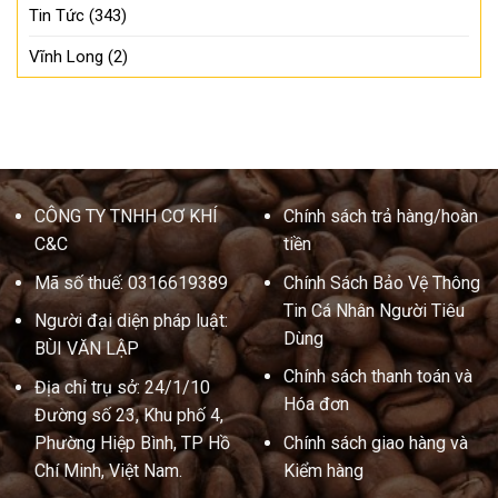
Tin Tức
(343)
Vĩnh Long
(2)
CÔNG TY TNHH CƠ KHÍ
Chính sách trả hàng/hoàn
C&C
tiền
Mã số thuế: 0316619389
Chính Sách Bảo Vệ Thông
Tin Cá Nhân Người Tiêu
Người đại diện pháp luật:
Dùng
BÙI VĂN LẬP
Chính sách thanh toán và
Địa chỉ trụ sở: 24/1/10
Hóa đơn
Đường số 23, Khu phố 4,
Phường Hiệp Bình, TP Hồ
Chính sách giao hàng và
Chí Minh, Việt Nam.
Kiểm hàng