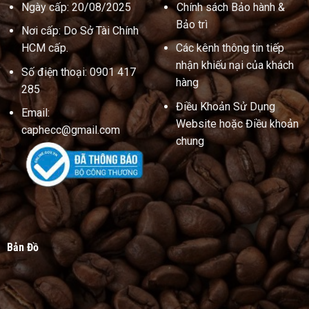
Ngày cấp: 20/08/2025
Chính sách Bảo hành &
Bảo trì
Nơi cấp: Do Sở Tài Chính
HCM cấp.
Các kênh thông tin tiếp
nhận khiếu nại của khách
Số điện thoại: 0901 417
hàng
285
Điều Khoản Sử Dụng
Email:
Website hoặc Điều khoản
caphecc@gmail.com
chung
Bản Đồ