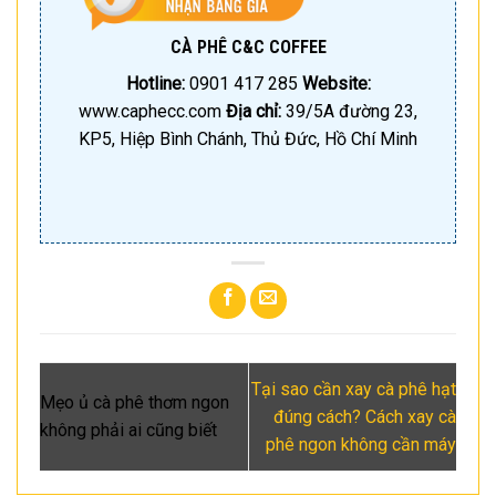
CÀ PHÊ C&C COFFEE
Hotline:
0901 417 285
Website:
www.caphecc.com
Địa chỉ:
39/5A đường 23,
KP5, Hiệp Bình Chánh, Thủ Đức, Hồ Chí Minh
Tại sao cần xay cà phê hạt
Mẹo ủ cà phê thơm ngon
đúng cách? Cách xay cà
không phải ai cũng biết
phê ngon không cần máy