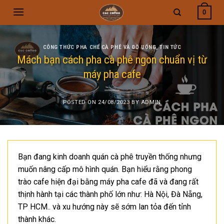
Skip
0
to
content
CÔNG THỨC PHA CHẾ CÀ PHÊ VÀ ĐỒ UỐNG
,
TIN TỨC
Mách bạn cách pha cà phê ngon chuẩn vị từ
máy pha cafe
POSTED ON
24/08/2023
BY
ADMIN
Bạn đang kinh doanh quán cà phê truyền thống nhưng
muốn nâng cấp mô hình quán. Bạn hiểu rằng phong
trào cafe hiện đại bằng máy pha cafe đã và đang rất
thịnh hành tại các thành phố lớn như: Hà Nội, Đà Nẵng,
TP HCM.. và xu hướng này sẽ sớm lan tỏa đến tỉnh
thành khác.