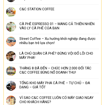
C&C STATION COFFEE
CÀ PHÊ ESPRESSO 01 – MANG CẢ THIÊN NHIÊN
VÀO LY CÀ PHÊ CỦA BẠN
Street Coffee – Xu hướng khởi nghiệp đang được
nhiều bạn trẻ lựa chọn!
LÀ CHỦ QUÁN CÀ PHÊ? ĐỪNG VỘI ĐỔ LỖI CHO
MÁY PHA!
THÁNG 8 ĐÃ ĐẾN – CHÚC HƠN 2.000 ĐỐI TÁC
C&C COFFEE BÙNG NỔ DOANH THU!
TỔNG KHO MÁY PHA CÀ PHÊ – TỰ CHỦ – ĐA
DẠNG – GIÁ TỐT
VÌ SAO C&C COFFEE LUÔN CÓ MÁY GIAO NGAY
CHO KHÁCH HÀNG?