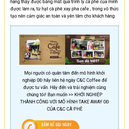
hàng thấy được bằng mắt quá trình ly cà phê của mình
được làm ra, từ hạt cà phê xay pha cafe , trong vô thức
tạo nên cảm giác an toàn và yên tâm cho khách hàng.
Mọi người có quân tâm đến mô hình khởi
nghiệp 0Đ hãy liên hệ ngày C&C Coffee để
được tư vấn. Hãy đến và trải nghiệm cùng
chúng tôi! Bạn muốn >> KHỞI NGHIỆP
THÀNH CÔNG VỚI MÔ HÌNH TAKE AWAY 0Đ
CỦA C&C CÀ PHÊ