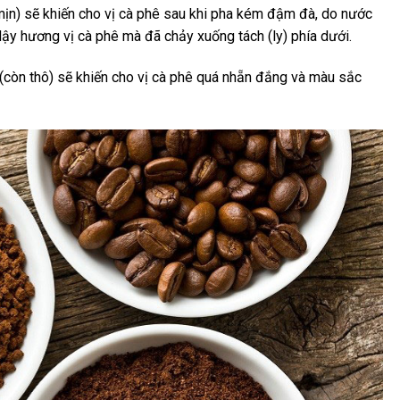
mịn) sẽ khiến cho vị cà phê sau khi pha kém đậm đà, do nước
dậy hương vị cà phê mà đã chảy xuống tách (ly) phía dưới.
to (còn thô) sẽ khiến cho vị cà phê quá nhẵn đắng và màu sắc