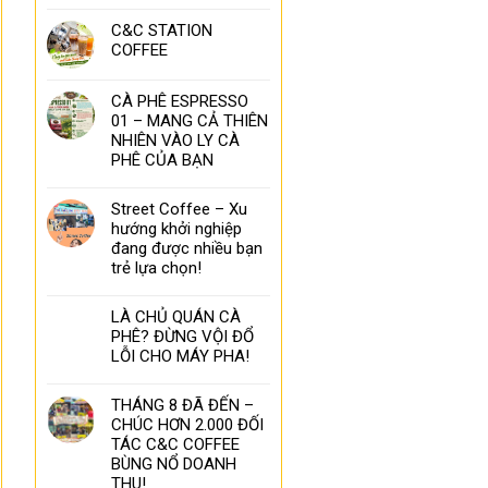
C&C STATION
COFFEE
CÀ PHÊ ESPRESSO
01 – MANG CẢ THIÊN
NHIÊN VÀO LY CÀ
PHÊ CỦA BẠN
Street Coffee – Xu
hướng khởi nghiệp
đang được nhiều bạn
trẻ lựa chọn!
LÀ CHỦ QUÁN CÀ
PHÊ? ĐỪNG VỘI ĐỔ
LỖI CHO MÁY PHA!
THÁNG 8 ĐÃ ĐẾN –
CHÚC HƠN 2.000 ĐỐI
TÁC C&C COFFEE
BÙNG NỔ DOANH
THU!