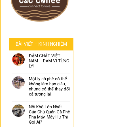
BÀI VIẾT – KINH NGHIỆM
ĐẬM CHẤT VIỆT
NAM – ĐẬM VỊ TỪNG
LY!
Một ly cà phê có thể
không làm bạn giàu,
nhưng có thể thay đổi
cả tương lai.
Nỗi Khổ Lớn Nhất
Của Chủ Quán Cà Phê
Pha Máy: Máy Hư Thì
Gọi Ai?