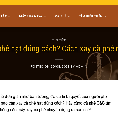
 TÁC
MÁY PHA & XAY
CÀ PHÊ
TÌM HIỂU THÊM
TIN TỨC
 phê hạt đúng cách? Cách xay cà phê
POSTED ON
29/08/2023
BY
ADMIN
ề đơn giản như bạn tưởng, đó cả là bí quyết của người pha
i sao cần xay cà phê hạt đúng cách? Hãy cùng
cà phê C&C
tìm
ông cần máy xay cà phê chuyên dụng ra sao nhé!