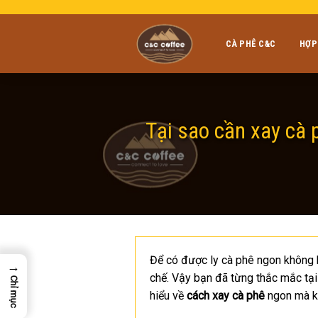
Skip
to
content
CÀ PHÊ C&C
HỢP
Tại sao cần xay cà
Để có được ly cà phê ngon không h
→
chế. Vậy bạn đã từng thắc mắc tạ
Chỉ mục
hiểu về
cách xay cà phê
ngon mà kh