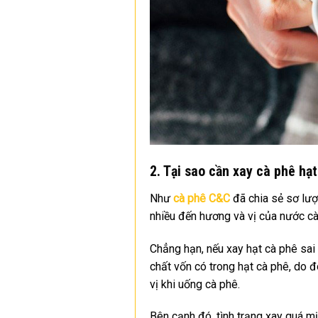
2.
Tại sao cần xay cà phê hạ
Như
cà phê C&C
đã chia sẻ sơ lượ
nhiều đến hương và vị của nước cà
Chẳng hạn, nếu xay hạt cà phê sai 
chất vốn có trong hạt cà phê, do
vị khi uống cà phê.
Bên cạnh đó, tình trạng xay quá m