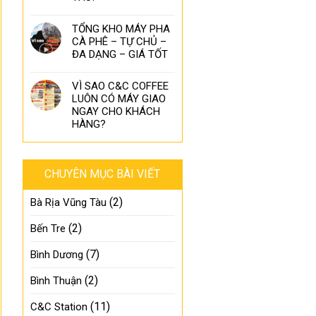
TỔNG KHO MÁY PHA
CÀ PHÊ – TỰ CHỦ –
ĐA DẠNG – GIÁ TỐT
VÌ SAO C&C COFFEE
LUÔN CÓ MÁY GIAO
NGAY CHO KHÁCH
HÀNG?
CHUYÊN MỤC BÀI VIẾT
(2)
Bà Rịa Vũng Tàu
(2)
Bến Tre
(7)
Bình Dương
(2)
Bình Thuận
(11)
C&C Station